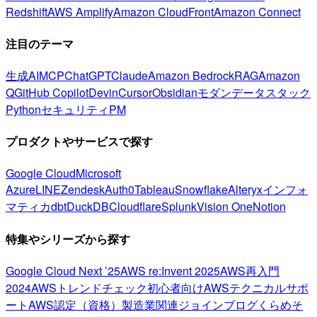
Redshift
AWS Amplify
Amazon CloudFront
Amazon Connect
注目のテーマ
生成AI
MCP
ChatGPT
Claude
Amazon Bedrock
RAG
Amazon
Q
GitHub Copilot
Devin
Cursor
Obsidian
モダンデータスタック
Python
セキュリティ
PM
プロダクトやサービスで探す
Google Cloud
Microsoft
Azure
LINE
Zendesk
Auth0
Tableau
Snowflake
Alteryx
インフォ
マティカ
dbt
DuckDB
Cloudflare
Splunk
Vision One
Notion
特集やシリーズから探す
Google Cloud Next ’25
AWS re:Invent 2025
AWS再入門
2024
AWSトレンドチェック
初心者向け
AWSテクニカルサポ
ート
AWS認定（資格）
製造業関連
ジョインブログ
くらめそ