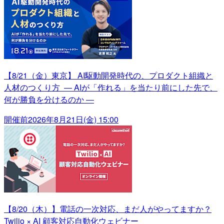
【8/21（金）東京】 AI駆動開発時代の、プロダクト組織と
人材のつくり方 ― AIが「作れる」を当たり前にした先で、
何が勝負を分けるのか ―
開催前
2026年8月21日(金) 15:00
【8/20（木）】電話の一次対応、まだ人がやってますか？
Twilio × AI 顧客対応自動化ウェビナー