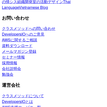
の情シス
組織開発室の活動
デザイン
Thai
Language
Vietnamese Blog
お問い合わせ
クラスメソッドへの問い合わせ
DevelopersIOへのご意見
AWSに関するご相談
資料ダウンロード
メールマガジン登録
セミナー情報
採用情報
会社説明会
勉強会
運営会社
クラスメソッドについて
DevelopersIOとは