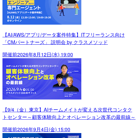
【AI/AWS/アプリ/データ案件特集】ITフリーランス向け
「CMパートナーズ」 説明会 by クラスメソッド
開催前
2026年8月12日(水) 19:00
【9/4（金）東京】AIチームメイトが変える次世代コンタク
トセンター～顧客体験向上とオペレーション改革の最前線～
開催前
2026年9月4日(金) 15:00