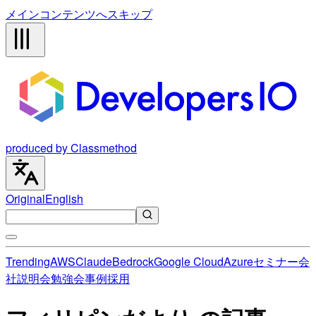
メインコンテンツへスキップ
produced by Classmethod
Original
English
Trending
AWS
Claude
Bedrock
Google Cloud
Azure
セミナー
会
社説明会
勉強会
事例
採用