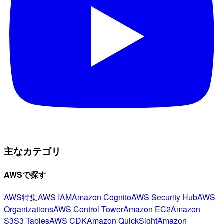
主なカテゴリ
AWSで探す
AWS特集
AWS IAM
Amazon Cognito
AWS Security Hub
AWS
Organizations
AWS Control Tower
Amazon EC2
Amazon
S3
S3 Tables
AWS CDK
Amazon QuickSight
Amazon