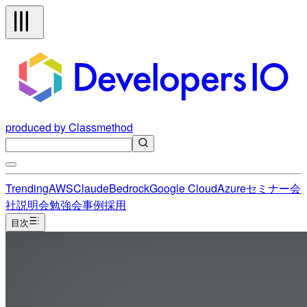
produced by Classmethod
Trending
AWS
Claude
Bedrock
Google Cloud
Azure
セミナー
会
社説明会
勉強会
事例
採用
目次