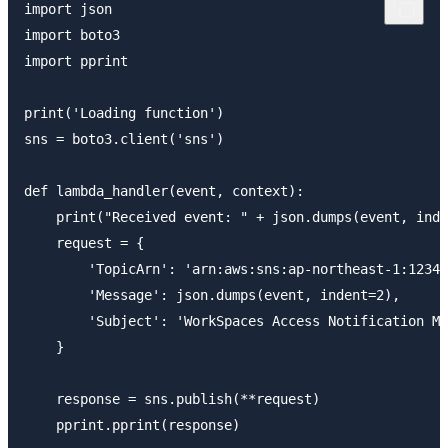
import json

import boto3

import pprint

print('Loading function')

sns = boto3.client('sns')

def lambda_handler(event, context):

    print("Received event: " + json.dumps(event, inde
    request = {

        'TopicArn': 'arn:aws:sns:ap-northeast-1:12345
        'Message': json.dumps(event, indent=2),

        'Subject': 'WorkSpaces Access Notification Ma
    }

    response = sns.publish(**request)

    pprint.pprint(response)
