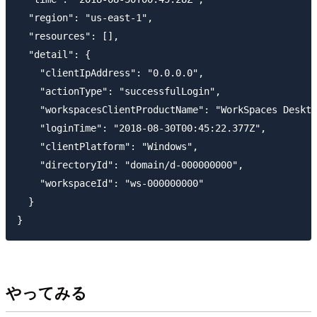
  "region": "us-east-1",

  "resources": [],

  "detail": {

    "clientIpAddress": "0.0.0.0",

    "actionType": "successfulLogin",

    "workspacesClientProductName": "WorkSpaces Deskto
    "loginTime": "2018-08-30T00:45:22.377Z",

    "clientPlatform": "Windows",

    "directoryId": "domain/d-000000000",

    "workspaceId": "ws-000000000"

  }

}
やってみる