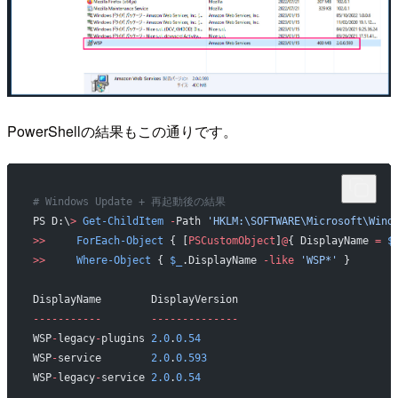
PowerShellの結果もこの通りです。
# Windows Update + 再起動後の結果
PS D:\
>
 Get-ChildItem
 -
Path 
'HKLM:\SOFTWARE\Microsoft\Wind
>>
     ForEach-Object
 { [
PSCustomObject
]
@
{ DisplayName 
=
 $
>>
     Where-Object
 { 
$_
.DisplayName 
-like
 'WSP*'
 }
DisplayName        DisplayVersion
-----------
        --------------
WSP
-
legacy
-
plugins 
2.0
.
0.54
WSP
-
service        
2.0
.
0.593
WSP
-
legacy
-
service 
2.0
.
0.54