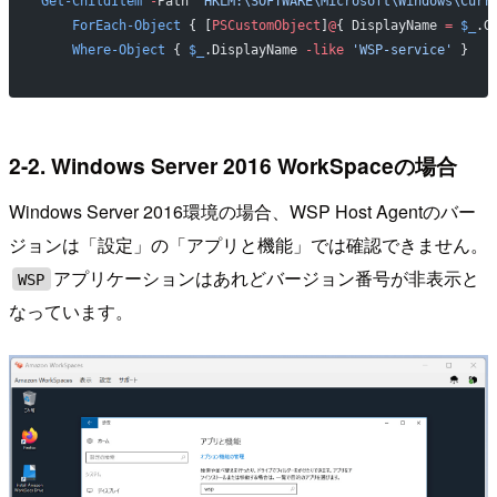
Get-ChildItem
 -
Path 
'HKLM:\SOFTWARE\Microsoft\Windows\Curr
    ForEach-Object
 { [
PSCustomObject
]
@
{ DisplayName 
=
 $_
.G
    Where-Object
 { 
$_
.DisplayName 
-like
 'WSP-service'
 }
2-2. Windows Server 2016 WorkSpaceの場合
Windows Server 2016環境の場合、WSP Host Agentのバー
ジョンは「設定」の「アプリと機能」では確認できません。
アプリケーションはあれどバージョン番号が非表示と
WSP
なっています。