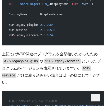
>>
     Where-Object
 { 
$_
.DisplayName 
-like
 'WSP*'
 }
DisplayName        DisplayVersion
-----------
        --------------
WSP
-
legacy
-
plugins 
2.0
.
0.54
WSP
-
service        
2.0
.
0.593
WSP
-
legacy
-
service 
2.0
.
0.54
上記ではWSP関連のプログラムを全部拾いたかったため
や
といったプ
WSP-legacy-plugins
WSP-legacy-service
ログラムのバージョンも表示されていますが、
WSP-
だけに絞り込みたい場合は以下の様にしてくださ
service
い。
# WSP-service だけに絞りたい場合