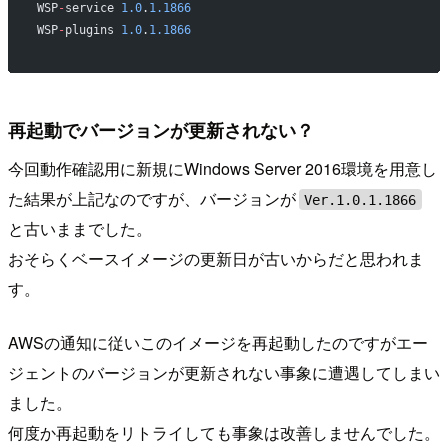
WSP
-
service 
1.0
.
1.1866
WSP
-
plugins 
1.0
.
1.1866
再起動でバージョンが更新されない？
今回動作確認用に新規にWindows Server 2016環境を用意し
た結果が上記なのですが、バージョンが
Ver.1.0.1.1866
と古いままでした。
おそらくベースイメージの更新日が古いからだと思われま
す。
AWSの通知に従いこのイメージを再起動したのですがエー
ジェントのバージョンが更新されない事象に遭遇してしまい
ました。
何度か再起動をリトライしても事象は改善しませんでした。