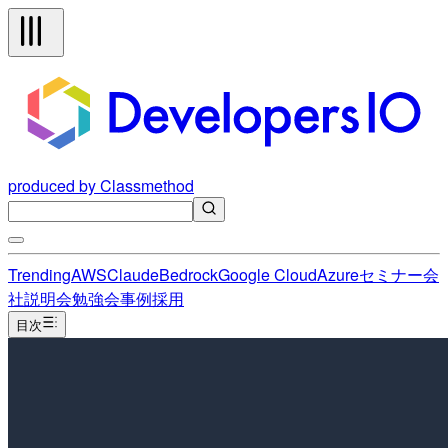
produced by Classmethod
Trending
AWS
Claude
Bedrock
Google Cloud
Azure
セミナー
会
社説明会
勉強会
事例
採用
目次