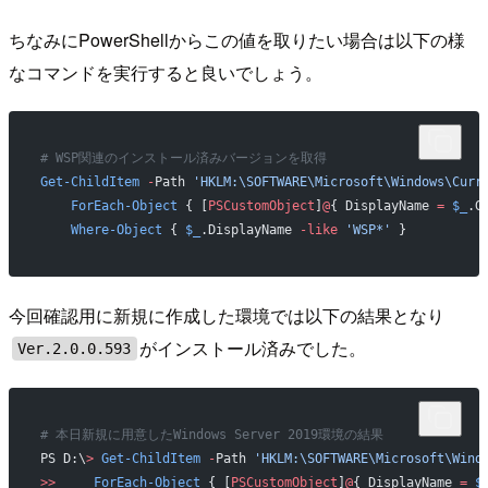
ちなみにPowerShellからこの値を取りたい場合は以下の様
なコマンドを実行すると良いでしょう。
# WSP関連のインストール済みバージョンを取得
Get-ChildItem
 -
Path 
'HKLM:\SOFTWARE\Microsoft\Windows\Curr
    ForEach-Object
 { [
PSCustomObject
]
@
{ DisplayName 
=
 $_
.G
    Where-Object
 { 
$_
.DisplayName 
-like
 'WSP*'
 }
今回確認用に新規に作成した環境では以下の結果となり
がインストール済みでした。
Ver.2.0.0.593
# 本日新規に用意したWindows Server 2019環境の結果
PS D:\
>
 Get-ChildItem
 -
Path 
'HKLM:\SOFTWARE\Microsoft\Wind
>>
     ForEach-Object
 { [
PSCustomObject
]
@
{ DisplayName 
=
 $