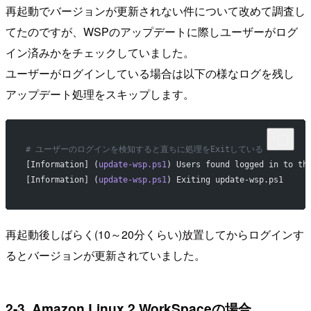
再起動でバージョンが更新されない件について改めて調査し
てたのですが、WSPのアップデートに際しユーザーがログ
イン済みかをチェックしていました。
ユーザーがログインしている場合は以下の様なログを残し
アップデート処理をスキップします。
# ユーザーのログインを検知すると直ちに処理をExitしている
[Information] (
update-wsp.ps1
) Users found logged in to th
[Information] (
update-wsp.ps1
) Exiting update-wsp.ps1
再起動後しばらく(10～20分くらい)放置してからログインす
るとバージョンが更新されていました。
2-3. Amazon Linux 2 WorkSpaceの場合