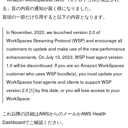
る」旨の内容の通知が届く様になりました。
冒頭の一節だけ引用すると以下の内容となります。
In November, 2022, we launched version 2.0 of
WorkSpaces Streaming Protocol (WSP) and encourage all
customers to update and make use of the new performance
enhancements. On July 15, 2023, WSP host agent version
1.0 will be discontinued. If you are an Amazon WorkSpaces
customer who uses WSP bundle(s), you must update your
WorkSpaces host agents and clients to support WSP
version 2.0 [1] by this date, or you will lose access to your
WorkSpace.
これ以降の詳細はAWSからのメールかAWS Health
Dashboardでご確認ください。