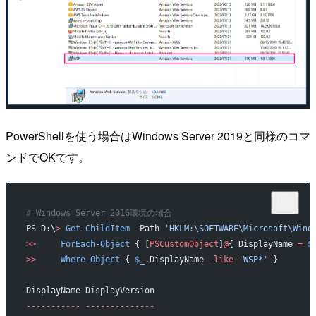
PowerShellを使う場合はWindows Server 2019と同様のコマ
ンドでOKです。
# Windows Server 2016環境の場合
PS D:\
>
 Get-ChildItem
 -
Path 
'HKLM:\SOFTWARE\Microsoft\Wind
>>
     ForEach-Object
 { [
PSCustomObject
]
@
{ DisplayName 
=
 $
>>
     Where-Object
 { 
$_
.DisplayName 
-like
 'WSP*'
 }
DisplayName DisplayVersion
-----------
 --------------