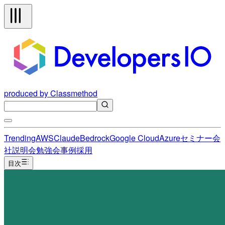
produced by Classmethod
Trending
AWS
Claude
Bedrock
Google Cloud
Azure
セミナー
会
社説明会
勉強会
事例
採用
目次