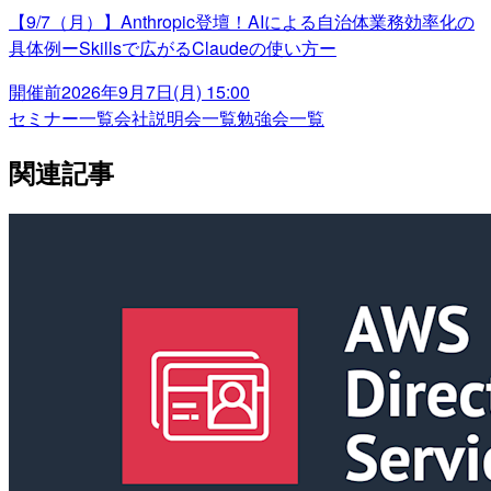
【9/7（月）】Anthropic登壇！AIによる自治体業務効率化の
具体例ーSkillsで広がるClaudeの使い方ー
開催前
2026年9月7日(月) 15:00
セミナー一覧
会社説明会一覧
勉強会一覧
関連記事