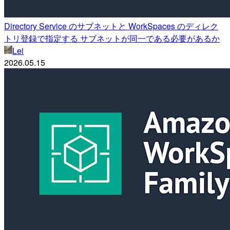
Directory Service のサブネットと WorkSpaces のディレク
トリ登録で指定する サブネットが同一である必要があるか
Lei
2026.05.15