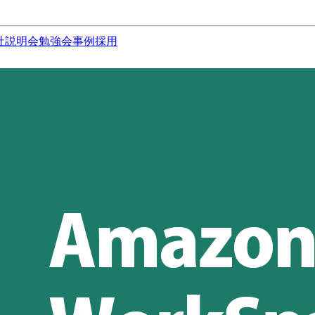
社説明会
勉強会
事例
採用