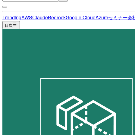
Trending
AWS
Claude
Bedrock
Google Cloud
Azure
セミナー
会
目次