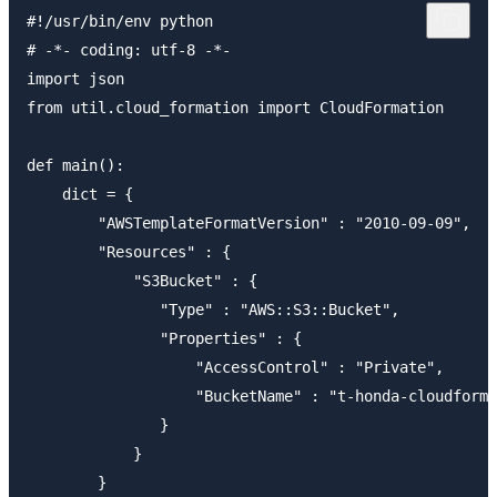
#!/usr/bin/env python

# -*- coding: utf-8 -*-

import json

from util.cloud_formation import CloudFormation

def main():

    dict = {

        "AWSTemplateFormatVersion" : "2010-09-09", 
        "Resources" : {

            "S3Bucket" : {

               "Type" : "AWS::S3::Bucket",

               "Properties" : {

                   "AccessControl" : "Private",    
                   "BucketName" : "t-honda-cloudforma
               }

            }

        }
