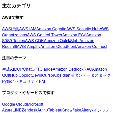
主なカテゴリ
AWSで探す
AWS特集
AWS IAM
Amazon Cognito
AWS Security Hub
AWS
Organizations
AWS Control Tower
Amazon EC2
Amazon
S3
S3 Tables
AWS CDK
Amazon QuickSight
Amazon
Redshift
AWS Amplify
Amazon CloudFront
Amazon Connect
注目のテーマ
生成AI
MCP
ChatGPT
Claude
Amazon Bedrock
RAG
Amazon
Q
GitHub Copilot
Devin
Cursor
Obsidian
モダンデータスタック
Python
セキュリティ
PM
プロダクトやサービスで探す
Google Cloud
Microsoft
Azure
LINE
Zendesk
Auth0
Tableau
Snowflake
Alteryx
インフォ