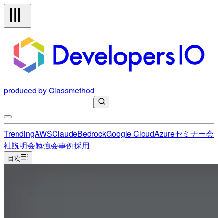
produced by Classmethod
Trending
AWS
Claude
Bedrock
Google Cloud
Azure
セミナー
会
社説明会
勉強会
事例
採用
目次