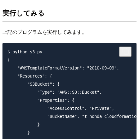
実行してみる
上記のプログラムを実行してみます。
$ python s3.py

{

    "AWSTemplateFormatVersion": "2010-09-09", 

    "Resources": {

        "S3Bucket": {

            "Type": "AWS::S3::Bucket", 

            "Properties": {

                "AccessControl": "Private", 

                "BucketName": "t-honda-cloudformation
            }

        }
