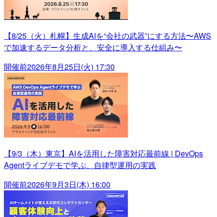
【8/25（火）札幌】生成AIを“会社の武器”にする方法〜AWS
で加速するデータ分析と、安全に導入する仕組み〜
開催前
2026年8月25日(火) 17:30
【9/3（木）東京】AIを活用した障害対応最前線 | DevOps
Agentライブデモで学ぶ、自律型運用の実践
開催前
2026年9月3日(木) 16:00