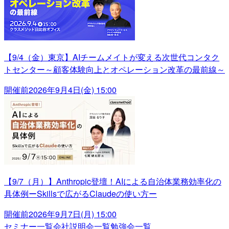
【9/4（金）東京】AIチームメイトが変える次世代コンタク
トセンター～顧客体験向上とオペレーション改革の最前線～
開催前
2026年9月4日(金) 15:00
【9/7（月）】Anthropic登壇！AIによる自治体業務効率化の
具体例ーSkillsで広がるClaudeの使い方ー
開催前
2026年9月7日(月) 15:00
セミナー一覧
会社説明会一覧
勉強会一覧