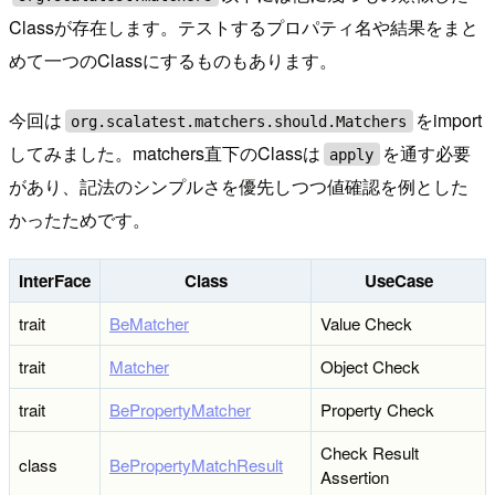
Classが存在します。テストするプロパティ名や結果をまと
めて一つのClassにするものもあります。
今回は
をimport
org.scalatest.matchers.should.Matchers
してみました。matchers直下のClassは
を通す必要
apply
があり、記法のシンプルさを優先しつつ値確認を例とした
かったためです。
InterFace
Class
UseCase
trait
BeMatcher
Value Check
trait
Matcher
Object Check
trait
BePropertyMatcher
Property Check
Check Result
class
BePropertyMatchResult
Assertion