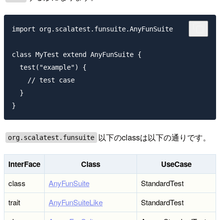
import org.scalatest.funsuite.AnyFunSuite

class MyTest extend AnyFunSuite {

  test("example") {

    // test case

  }

以下のclassは以下の通りです。
org.scalatest.funsuite
InterFace
Class
UseCase
class
AnyFunSuite
StandardTest
trait
AnyFunSuiteLike
StandardTest