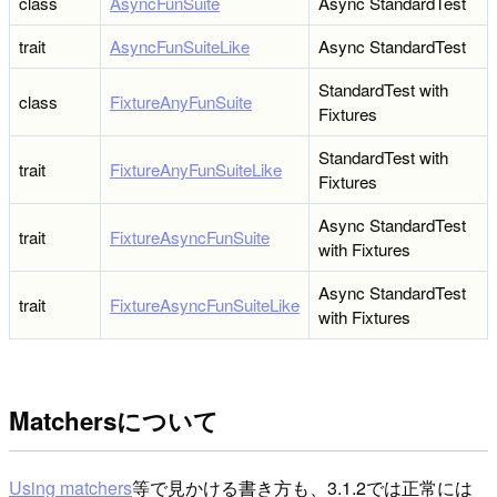
class
AsyncFunSuite
Async StandardTest
trait
AsyncFunSuiteLike
Async StandardTest
StandardTest with
class
FixtureAnyFunSuite
Fixtures
StandardTest with
trait
FixtureAnyFunSuiteLike
Fixtures
Async StandardTest
trait
FixtureAsyncFunSuite
with Fixtures
Async StandardTest
trait
FixtureAsyncFunSuiteLike
with Fixtures
Matchersについて
Using matchers
等で見かける書き方も、3.1.2では正常には