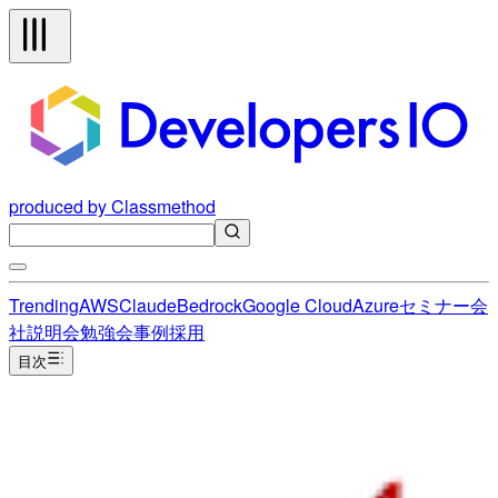
produced by Classmethod
Trending
AWS
Claude
Bedrock
Google Cloud
Azure
セミナー
会
社説明会
勉強会
事例
採用
目次