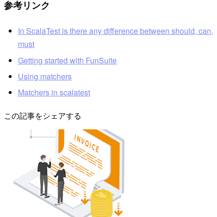
参考リンク
In ScalaTest is there any difference between should, can,
must
Getting started with FunSuite
Using matchers
Matchers in scalatest
この記事をシェアする