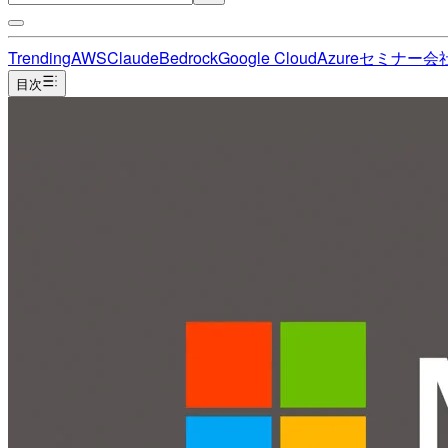
Trending
AWS
Claude
Bedrock
Google Cloud
Azure
セミナー
会
目次