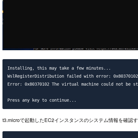
Installing, this may take a few minutes...

WslRegisterDistribution failed with error: 0x80370102

Error: 0x80370102 The virtual machine could not be st
t3.microで起動したEC2インスタンスのシステム情報を