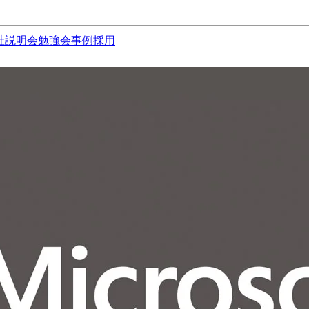
社説明会
勉強会
事例
採用