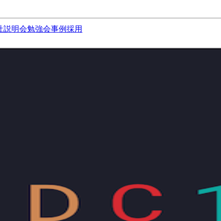
社説明会
勉強会
事例
採用