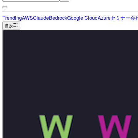
Trending
AWS
Claude
Bedrock
Google Cloud
Azure
セミナー
会
目次