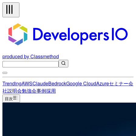
produced by Classmethod
Trending
AWS
Claude
Bedrock
Google Cloud
Azure
セミナー
会
社説明会
勉強会
事例
採用
目次