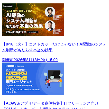
【8/18（火）】コストカットだけじゃない！AI駆動のシステ
ム刷新がもたらす本当の効果
開催前
2026年8月18日(火) 15:00
【AI/AWS/アプリ/データ案件特集】ITフリーランス向け
「CMパートナーズ」 説明会 by クラスメソッド