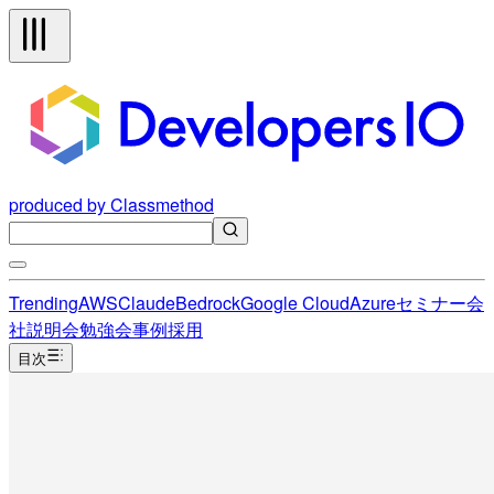
produced by Classmethod
Trending
AWS
Claude
Bedrock
Google Cloud
Azure
セミナー
会
社説明会
勉強会
事例
採用
目次