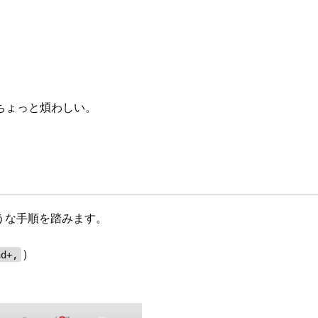
ちょっと煩わしい。
ような手順を踏みます。
)
nd+,