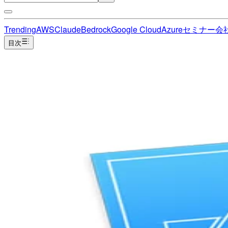
Trending
AWS
Claude
Bedrock
Google Cloud
Azure
セミナー
会
目次