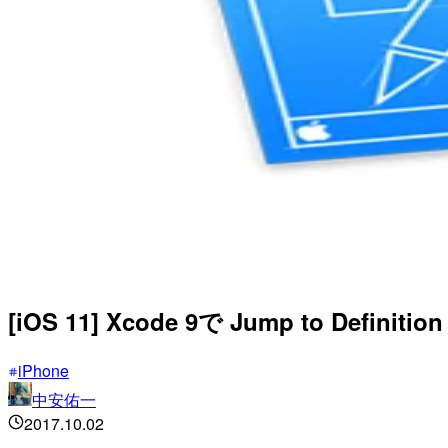
[iOS 11] Xcode 9で Jump to Defi
iPhone
中安佑一
2017.10.02