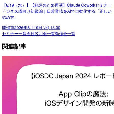
【8/19（水）】【好評のため再演】Claude Coworkセミナー
ビジネス職向け初級編｜日常業務をAIで自動化する「正しい
始め方」
開催前
2026年8月19日(水) 13:00
セミナー一覧
会社説明会一覧
勉強会一覧
関連記事