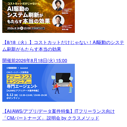
【8/18（火）】コストカットだけじゃない！AI駆動のシステ
ム刷新がもたらす本当の効果
開催前
2026年8月18日(火) 15:00
【AI/AWS/アプリ/データ案件特集】ITフリーランス向け
「CMパートナーズ」 説明会 by クラスメソッド