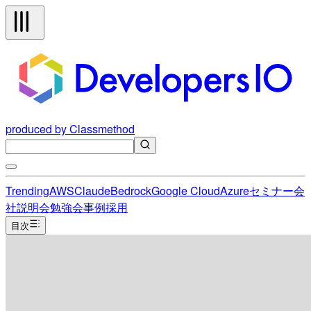
produced by Classmethod
Trending
AWS
Claude
Bedrock
Google Cloud
Azure
セミナー
会
社説明会
勉強会
事例
採用
目次