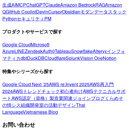
生成AI
MCP
ChatGPT
Claude
Amazon Bedrock
RAG
Amazon
Q
GitHub Copilot
Devin
Cursor
Obsidian
モダンデータスタック
Python
セキュリティ
PM
プロダクトやサービスで探す
Google Cloud
Microsoft
Azure
LINE
Zendesk
Auth0
Tableau
Snowflake
Alteryx
インフォ
マティカ
dbt
DuckDB
Cloudflare
Splunk
Vision One
Notion
特集やシリーズから探す
Google Cloud Next ’25
AWS re:Invent 2025
AWS再入門
2024
AWSトレンドチェック
初心者向け
AWSテクニカルサポ
ート
AWS認定（資格）
製造業関連
ジョインブログ
くらめそ
の情シス
組織開発室の活動
デザイン
Thai
Language
Vietnamese Blog
お問い合わせ