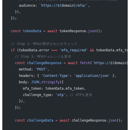
    audience: 
`https://${
domain
}/mfa/`
,
  }),
});
const
 tokenData
 =
 await
 tokenResponse.
json
();
// Step 2: MFAが要求されたかチェック
if
 (tokenData.error 
===
 'mfa_required'
 &&
 tokenData.mfa_to
  // Step 3: MFAチャレンジを要求
  const
 challengeResponse
 =
 await
 fetch
(
`https://${
domain
}
    method: 
'POST'
,
    headers: { 
'Content-Type'
: 
'application/json'
 },
    body: 
JSON
.
stringify
({
      mfa_token: tokenData.mfa_token,
      challenge_type: 
'otp'
, 
// OTPを要求
    }),
  });
  const
 challengeData
 =
 await
 challengeResponse.
json
();