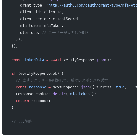
    grant_type: 
'http://auth0.com/oauth/grant-type/mfa-otp
    client_id: clientId,
    client_secret: clientSecret,
    mfa_token: mfaToken,
    otp: otp, 
// ユーザーが入力したOTP
  }),
});
const
 tokenData
 =
 await
 verifyResponse.
json
();
if
 (verifyResponse.ok) {
  // 成功：クッキーを削除して、成功レスポンスを返す
  const
 response
 =
 NextResponse.
json
({ success: 
true
, 
...
t
  response.cookies.
delete
(
'mfa_token'
);
  return
 response;
}
// ...後略