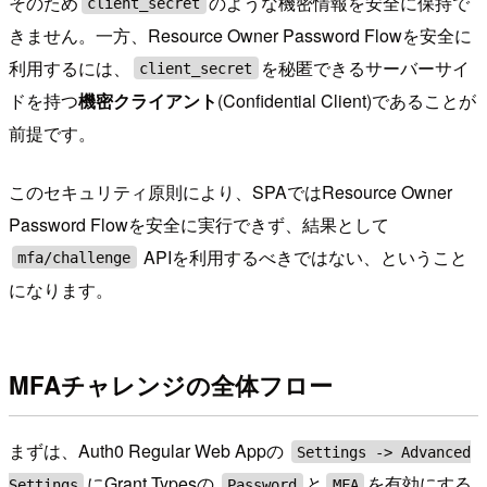
そのため
のような機密情報を安全に保持で
client_secret
きません。一方、Resource Owner Password Flowを安全に
利用するには、
を秘匿できるサーバーサイ
client_secret
ドを持つ
機密クライアント
(Confidential Client)であることが
前提です。
このセキュリティ原則により、SPAではResource Owner
Password Flowを安全に実行できず、結果として
APIを利用するべきではない、ということ
mfa/challenge
になります。
MFAチャレンジの全体フロー
まずは、Auth0 Regular Web Appの
Settings -> Advanced
にGrant Typesの
と
を有効にする
Settings
Password
MFA