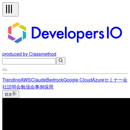
produced by Classmethod
Trending
AWS
Claude
Bedrock
Google Cloud
Azure
セミナー
会
社説明会
勉強会
事例
採用
目次