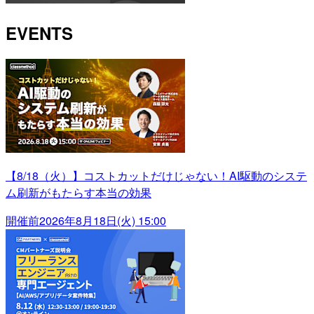
EVENTS
【8/18（火）】コストカットだけじゃない！AI駆動のシステ
ム刷新がもたらす本当の効果
開催前
2026年8月18日(火) 15:00