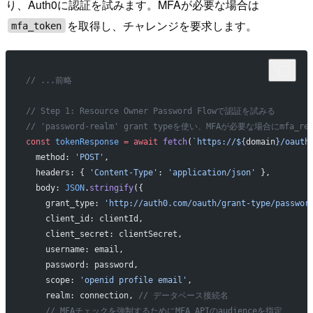
り、Auth0に認証を試みます。MFAが必要な場合は
を取得し、チャレンジを要求します。
mfa_token
// ...前略
// Step 1: Resource Owner Password Flowで認証を試みる
// 'password-realm' grant typeを使い、MFAが必要な場合にmfa_
const
 tokenResponse
 =
 await
 fetch
(
`https://${
domain
}/oauth
  method: 
'POST'
,
  headers: { 
'Content-Type'
: 
'application/json'
 },
  body: 
JSON
.
stringify
({
    grant_type: 
'http://auth0.com/oauth/grant-type/passwor
    client_id: clientId,
    client_secret: clientSecret,
    username: email,
    password: password,
    scope: 
'openid profile email'
,
    realm: connection, 
// データベース接続名
    // MFAチェックを強制するためにMFA APIのaudienceを指定