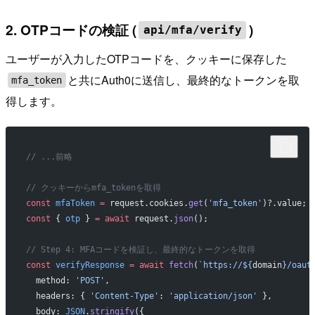
2. OTPコードの検証 (
)
api/mfa/verify
ユーザーが入力したOTPコードを、クッキーに保存した
と共にAuth0に送信し、最終的なトークンを取
mfa_token
得します。
// ...前略
// クッキーからmfa_tokenを取得
const
 mfaToken
 =
 request.cookies.
get
(
'mfa_token'
)?.value;
const
 { 
otp
 } 
=
 await
 request.
json
();
// Step 4: MFAコードを検証し、最終的なトークンを取得
const
 verifyResponse
 =
 await
 fetch
(
`https://${
domain
}/oaut
  method: 
'POST'
,
  headers: { 
'Content-Type'
: 
'application/json'
 },
  body: 
JSON
.
stringify
({