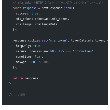
  // mfa_tokenをHTTP-Onlyクッキーに保存してクライアントに返す
  const
 response
 =
 NextResponse.
json
({ 
    success: 
true
, 
    mfa_token: tokenData.mfa_token,
    challenge: challengeData 
  });
  response.cookies.
set
(
'mfa_token'
, tokenData.mfa_token, {
    httpOnly: 
true
,
    secure: process.env.
NODE_ENV
 ===
 'production'
,
    sameSite: 
'lax'
,
    maxAge: 
600
, 
// 10分
  });
  return
 response;
}
// ...後略