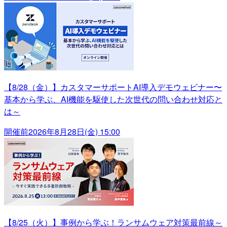
【8/28（金）】カスタマーサポートAI導入デモウェビナー〜
基本から学ぶ、AI機能を駆使した次世代の問い合わせ対応と
は～
開催前
2026年8月28日(金) 15:00
【8/25（火）】事例から学ぶ！ランサムウェア対策最前線～