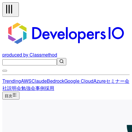
produced by Classmethod
Trending
AWS
Claude
Bedrock
Google Cloud
Azure
セミナー
会
社説明会
勉強会
事例
採用
目次