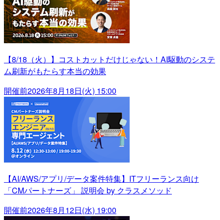
【8/18（火）】コストカットだけじゃない！AI駆動のシステ
ム刷新がもたらす本当の効果
開催前
2026年8月18日(火) 15:00
【AI/AWS/アプリ/データ案件特集】ITフリーランス向け
「CMパートナーズ」 説明会 by クラスメソッド
開催前
2026年8月12日(水) 19:00