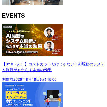
EVENTS
【8/18（火）】コストカットだけじゃない！AI駆動のシステ
ム刷新がもたらす本当の効果
開催前
2026年8月18日(火) 15:00