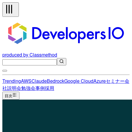
produced by Classmethod
Trending
AWS
Claude
Bedrock
Google Cloud
Azure
セミナー
会
社説明会
勉強会
事例
採用
目次