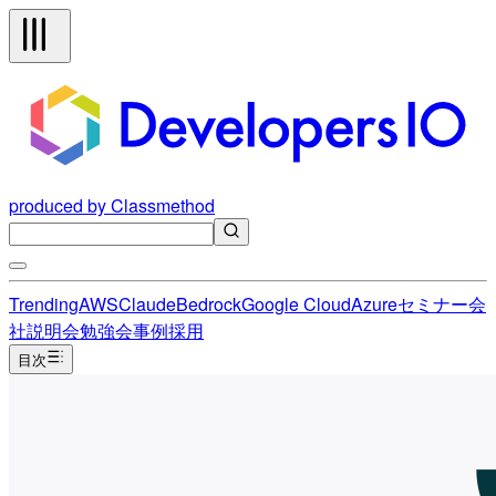
produced by Classmethod
Trending
AWS
Claude
Bedrock
Google Cloud
Azure
セミナー
会
社説明会
勉強会
事例
採用
目次