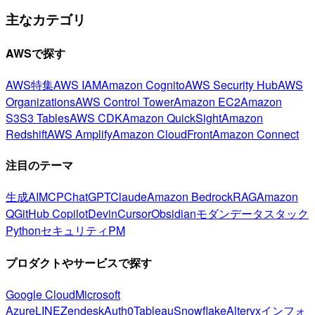
主なカテゴリ
AWSで探す
AWS特集
AWS IAM
Amazon Cognito
AWS Security Hub
AWS
Organizations
AWS Control Tower
Amazon EC2
Amazon
S3
S3 Tables
AWS CDK
Amazon QuickSight
Amazon
Redshift
AWS Amplify
Amazon CloudFront
Amazon Connect
注目のテーマ
生成AI
MCP
ChatGPT
Claude
Amazon Bedrock
RAG
Amazon
Q
GitHub Copilot
Devin
Cursor
Obsidian
モダンデータスタック
Python
セキュリティ
PM
プロダクトやサービスで探す
Google Cloud
Microsoft
Azure
LINE
Zendesk
Auth0
Tableau
Snowflake
Alteryx
インフォ