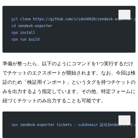
git
 clone
 https://github.com/iridon0920/zendesk-exporter.g
cd
 zendesk-exporter
npm
 install
npm
 run
 build
準備が整ったら、以下のようにコマンドを1つ実行するだけ
でチケットのエクスポートが開始されます。なお、今回は検
証のため「検証用インポート」というタグを持つチケットの
みを出力するよう指定しています。その他、特定フォームに
紐づくチケットのみ出力することも可能です。
npx
 zendesk-exporter
 tickets
 --subdomain
 該当Zendeskサブド