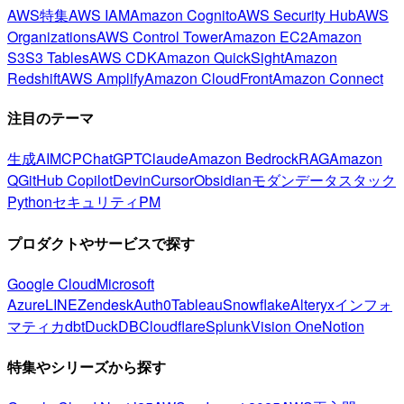
AWS特集
AWS IAM
Amazon Cognito
AWS Security Hub
AWS
Organizations
AWS Control Tower
Amazon EC2
Amazon
S3
S3 Tables
AWS CDK
Amazon QuickSight
Amazon
Redshift
AWS Amplify
Amazon CloudFront
Amazon Connect
注目のテーマ
生成AI
MCP
ChatGPT
Claude
Amazon Bedrock
RAG
Amazon
Q
GitHub Copilot
Devin
Cursor
Obsidian
モダンデータスタック
Python
セキュリティ
PM
プロダクトやサービスで探す
Google Cloud
Microsoft
Azure
LINE
Zendesk
Auth0
Tableau
Snowflake
Alteryx
インフォ
マティカ
dbt
DuckDB
Cloudflare
Splunk
Vision One
Notion
特集やシリーズから探す