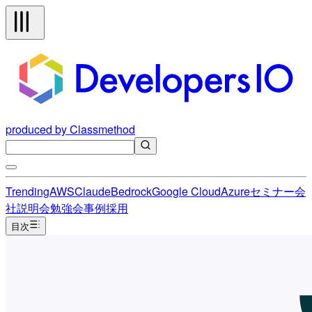
produced by Classmethod
Trending
AWS
Claude
Bedrock
Google Cloud
Azure
セミナー
会
社説明会
勉強会
事例
採用
目次