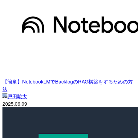
【簡単】NotebookLMでBacklogのRAG構築をするための方
法
戸田駿太
2025.06.09