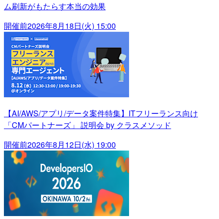
ム刷新がもたらす本当の効果
開催前
2026年8月18日(火) 15:00
【AI/AWS/アプリ/データ案件特集】ITフリーランス向け
「CMパートナーズ」 説明会 by クラスメソッド
開催前
2026年8月12日(水) 19:00