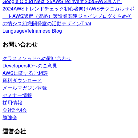
Google Cloud Next ’25
AWS re:Invent 2025
AWS再入門
2024
AWSトレンドチェック
初心者向け
AWSテクニカルサポ
ート
AWS認定（資格）
製造業関連
ジョインブログ
くらめそ
の情シス
組織開発室の活動
デザイン
Thai
Language
Vietnamese Blog
お問い合わせ
クラスメソッドへの問い合わせ
DevelopersIOへのご意見
AWSに関するご相談
資料ダウンロード
メールマガジン登録
セミナー情報
採用情報
会社説明会
勉強会
運営会社