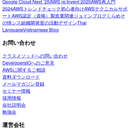
Google Cloud Next ’25
AWS re:Invent 2025
AWS再入門
2024
AWSトレンドチェック
初心者向け
AWSテクニカルサポ
ート
AWS認定（資格）
製造業関連
ジョインブログ
くらめそ
の情シス
組織開発室の活動
デザイン
Thai
Language
Vietnamese Blog
お問い合わせ
クラスメソッドへの問い合わせ
DevelopersIOへのご意見
AWSに関するご相談
資料ダウンロード
メールマガジン登録
セミナー情報
採用情報
会社説明会
勉強会
運営会社