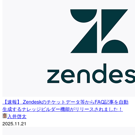
【速報】 Zendeskのチケットデータ等からFAQ記事を自動
生成するナレッジビルダー機能がリリースされました！
入井啓太
2025.11.21