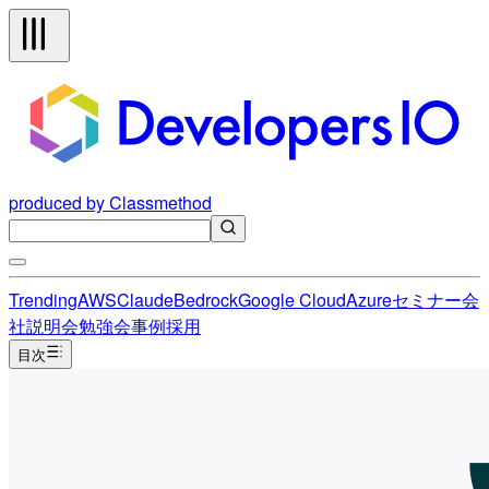
produced by Classmethod
Trending
AWS
Claude
Bedrock
Google Cloud
Azure
セミナー
会
社説明会
勉強会
事例
採用
目次