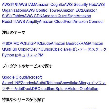
AWS特集
AWS IAM
Amazon Cognito
AWS Security Hub
AWS
Organizations
AWS Control Tower
Amazon EC2
Amazon
S3
S3 Tables
AWS CDK
Amazon QuickSight
Amazon
Redshift
AWS Amplify
Amazon CloudFront
Amazon Connect
注目のテーマ
生成AI
MCP
ChatGPT
Claude
Amazon Bedrock
RAG
Amazon
Q
GitHub Copilot
Devin
Cursor
Obsidian
モダンデータスタック
Python
セキュリティ
PM
プロダクトやサービスで探す
Google Cloud
Microsoft
Azure
LINE
Zendesk
Auth0
Tableau
Snowflake
Alteryx
インフォ
マティカ
dbt
DuckDB
Cloudflare
Splunk
Vision One
Notion
特集やシリーズから探す