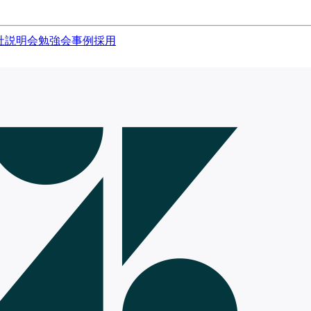
社説明会
勉強会
事例
採用