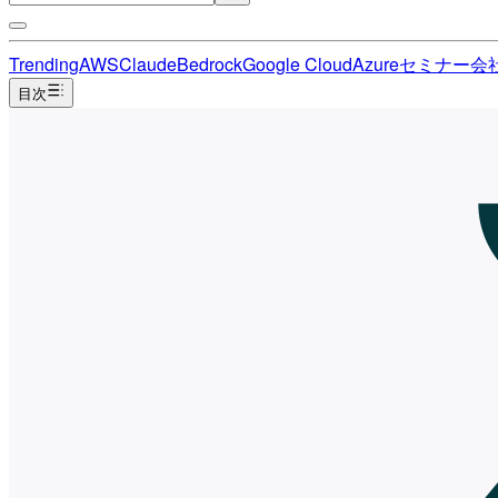
Trending
AWS
Claude
Bedrock
Google Cloud
Azure
セミナー
会
目次