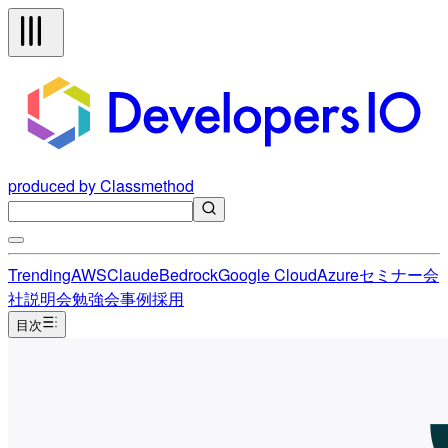
produced by Classmethod
Trending
AWS
Claude
Bedrock
Google Cloud
Azure
セミナー
会
社説明会
勉強会
事例
採用
目次