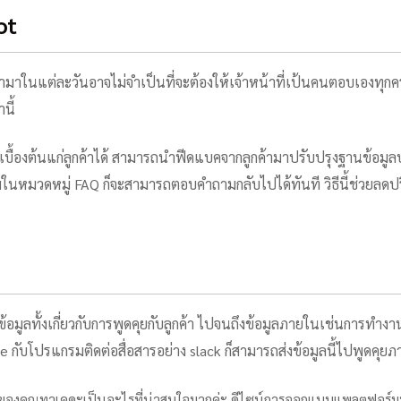
ot
้ามาในแต่ละวันอาจไม่จำเป็นที่จะต้องให้เจ้าหน้าที่เป้นคนตอบเองทุกคร
นี้
บื้องต้นแก่ลูกค้าได้ สามารถนำฟีดแบคจากลูกค้ามาปรับปรุงฐานข้อมูลบ
นหมวดหมู่ FAQ ก็จะสามารถตอบคำถามกลับไปได้ทันที วิธีนี้ช่วยลดปร
็บข้อมูลทั้งเกี่ยวกับการพูดคุยกับลูกค้า ไปจนถึงข้อมูลภายในเช่นการท
ate กับโปรแกรมติดต่อสื่อสารอย่าง slack ก็สามารถส่งข้อมูลนี้ไปพูดคุยภ
ง ๆ ของคุณทาเคดะเป็นอะไรที่น่าสนใจมากค่ะ ดีไซน์การออกแบบแพลตฟอร์มทำใ