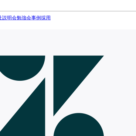
社説明会
勉強会
事例
採用