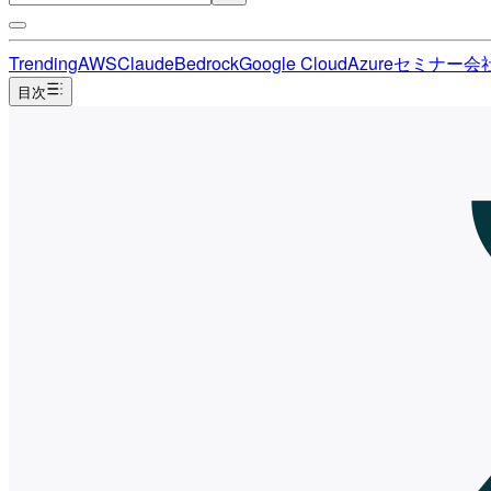
Trending
AWS
Claude
Bedrock
Google Cloud
Azure
セミナー
会
目次