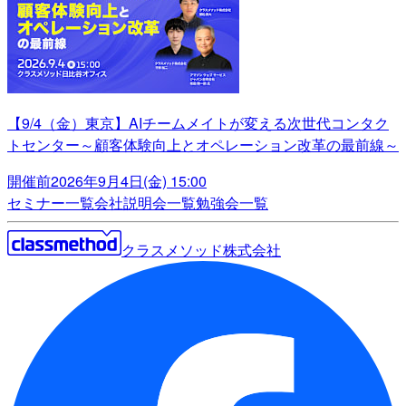
【9/4（金）東京】AIチームメイトが変える次世代コンタク
トセンター～顧客体験向上とオペレーション改革の最前線～
開催前
2026年9月4日(金) 15:00
セミナー一覧
会社説明会一覧
勉強会一覧
クラスメソッド株式会社