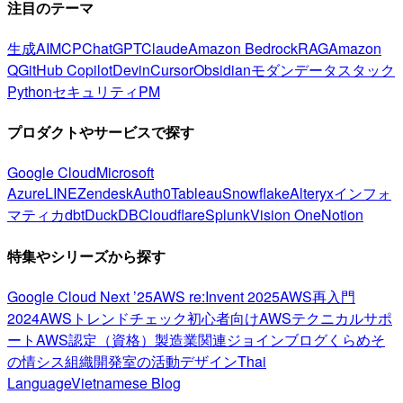
注目のテーマ
生成AI
MCP
ChatGPT
Claude
Amazon Bedrock
RAG
Amazon
Q
GitHub Copilot
Devin
Cursor
Obsidian
モダンデータスタック
Python
セキュリティ
PM
プロダクトやサービスで探す
Google Cloud
Microsoft
Azure
LINE
Zendesk
Auth0
Tableau
Snowflake
Alteryx
インフォ
マティカ
dbt
DuckDB
Cloudflare
Splunk
Vision One
Notion
特集やシリーズから探す
Google Cloud Next ’25
AWS re:Invent 2025
AWS再入門
2024
AWSトレンドチェック
初心者向け
AWSテクニカルサポ
ート
AWS認定（資格）
製造業関連
ジョインブログ
くらめそ
の情シス
組織開発室の活動
デザイン
Thai
Language
Vietnamese Blog