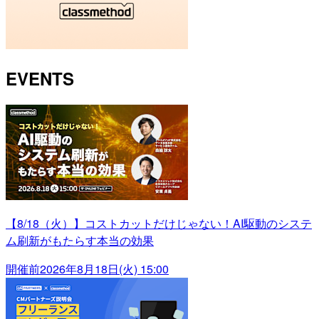
EVENTS
【8/18（火）】コストカットだけじゃない！AI駆動のシステ
ム刷新がもたらす本当の効果
開催前
2026年8月18日(火) 15:00