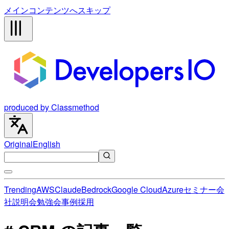
メインコンテンツへスキップ
produced by Classmethod
Original
English
Trending
AWS
Claude
Bedrock
Google Cloud
Azure
セミナー
会
社説明会
勉強会
事例
採用