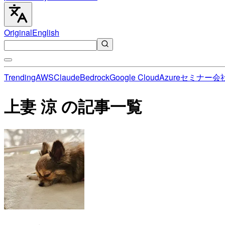
Original
English
Trending
AWS
Claude
Bedrock
Google Cloud
Azure
セミナー
会
上妻 涼 の記事一覧