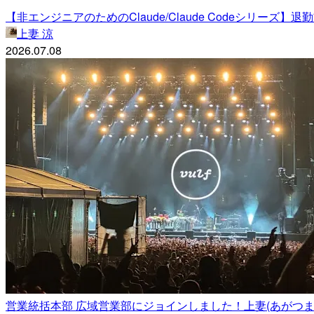
【非エンジニアのためのClaude/Claude Codeシリ
上妻 涼
2026.07.08
営業統括本部 広域営業部にジョインしました！上妻(あがつま)