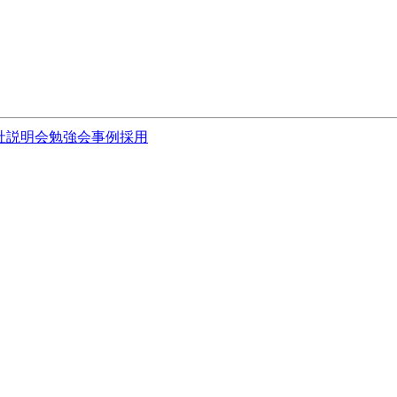
社説明会
勉強会
事例
採用