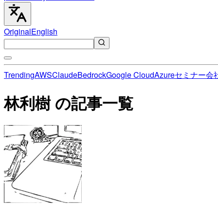
Original
English
Trending
AWS
Claude
Bedrock
Google Cloud
Azure
セミナー
会
林利樹 の記事一覧