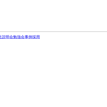
社説明会
勉強会
事例
採用