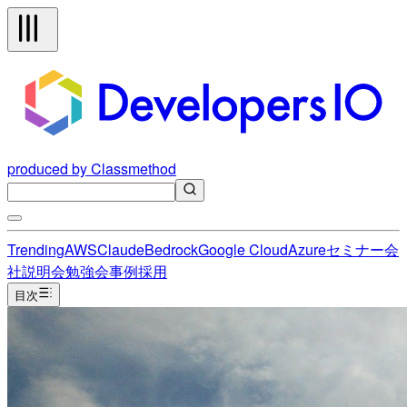
produced by Classmethod
Trending
AWS
Claude
Bedrock
Google Cloud
Azure
セミナー
会
社説明会
勉強会
事例
採用
目次