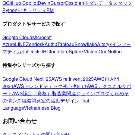
Q
GitHub Copilot
Devin
Cursor
Obsidian
モダンデータスタック
Python
セキュリティ
PM
プロダクトやサービスで探す
Google Cloud
Microsoft
Azure
LINE
Zendesk
Auth0
Tableau
Snowflake
Alteryx
インフォ
マティカ
dbt
DuckDB
Cloudflare
Splunk
Vision One
Notion
特集やシリーズから探す
Google Cloud Next ’25
AWS re:Invent 2025
AWS再入門
2024
AWSトレンドチェック
初心者向け
AWSテクニカルサポ
ート
AWS認定（資格）
製造業関連
ジョインブログ
くらめそ
の情シス
組織開発室の活動
デザイン
Thai
Language
Vietnamese Blog
お問い合わせ
クラスメソッドへの問い合わせ