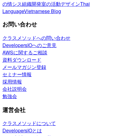
の情シス
組織開発室の活動
デザイン
Thai
Language
Vietnamese Blog
お問い合わせ
クラスメソッドへの問い合わせ
DevelopersIOへのご意見
AWSに関するご相談
資料ダウンロード
メールマガジン登録
セミナー情報
採用情報
会社説明会
勉強会
運営会社
クラスメソッドについて
DevelopersIOとは