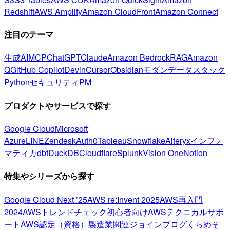
Redshift
AWS Amplify
Amazon CloudFront
Amazon Connect
注目のテーマ
生成AI
MCP
ChatGPT
Claude
Amazon Bedrock
RAG
Amazon
Q
GitHub Copilot
Devin
Cursor
Obsidian
モダンデータスタック
Python
セキュリティ
PM
プロダクトやサービスで探す
Google Cloud
Microsoft
Azure
LINE
Zendesk
Auth0
Tableau
Snowflake
Alteryx
インフォ
マティカ
dbt
DuckDB
Cloudflare
Splunk
Vision One
Notion
特集やシリーズから探す
Google Cloud Next ’25
AWS re:Invent 2025
AWS再入門
2024
AWSトレンドチェック
初心者向け
AWSテクニカルサポ
ート
AWS認定（資格）
製造業関連
ジョインブログ
くらめそ