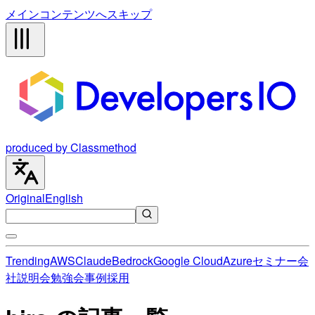
メインコンテンツへスキップ
produced by Classmethod
Original
English
Trending
AWS
Claude
Bedrock
Google Cloud
Azure
セミナー
会
社説明会
勉強会
事例
採用