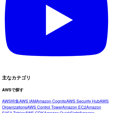
主なカテゴリ
AWSで探す
AWS特集
AWS IAM
Amazon Cognito
AWS Security Hub
AWS
Organizations
AWS Control Tower
Amazon EC2
Amazon
S3
S3 Tables
AWS CDK
Amazon QuickSight
Amazon