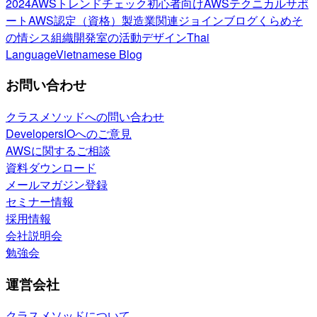
2024
AWSトレンドチェック
初心者向け
AWSテクニカルサポ
ート
AWS認定（資格）
製造業関連
ジョインブログ
くらめそ
の情シス
組織開発室の活動
デザイン
Thai
Language
Vietnamese Blog
お問い合わせ
クラスメソッドへの問い合わせ
DevelopersIOへのご意見
AWSに関するご相談
資料ダウンロード
メールマガジン登録
セミナー情報
採用情報
会社説明会
勉強会
運営会社
クラスメソッドについて