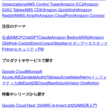
Organizations
AWS Control Tower
Amazon EC2
Amazon
S3
S3 Tables
AWS CDK
Amazon QuickSight
Amazon
Redshift
AWS Amplify
Amazon CloudFront
Amazon Connect
注目のテーマ
生成AI
MCP
ChatGPT
Claude
Amazon Bedrock
RAG
Amazon
Q
GitHub Copilot
Devin
Cursor
Obsidian
モダンデータスタック
Python
セキュリティ
PM
プロダクトやサービスで探す
Google Cloud
Microsoft
Azure
LINE
Zendesk
Auth0
Tableau
Snowflake
Alteryx
インフォ
マティカ
dbt
DuckDB
Cloudflare
Splunk
Vision One
Notion
特集やシリーズから探す
Google Cloud Next ’25
AWS re:Invent 2025
AWS再入門