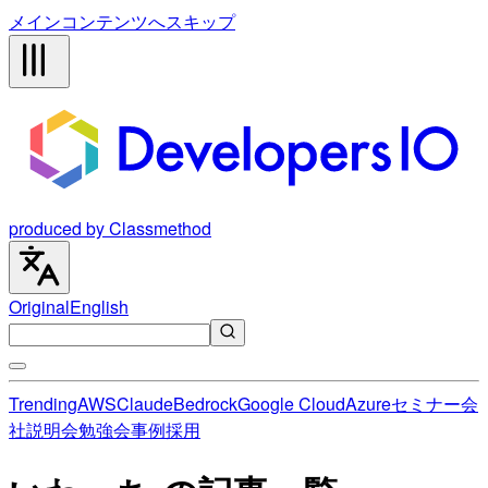
メインコンテンツへスキップ
produced by Classmethod
Original
English
Trending
AWS
Claude
Bedrock
Google Cloud
Azure
セミナー
会
社説明会
勉強会
事例
採用