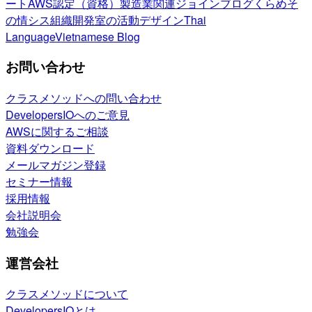
ート
AWS認定（資格）
製造業関連
ジョインブログ
くらめそ
の情シス
組織開発室の活動
デザイン
Thai
Language
Vietnamese Blog
お問い合わせ
クラスメソッドへの問い合わせ
DevelopersIOへのご意見
AWSに関するご相談
資料ダウンロード
メールマガジン登録
セミナー情報
採用情報
会社説明会
勉強会
運営会社
クラスメソッドについて
DevelopersIOとは