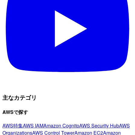
主なカテゴリ
AWSで探す
AWS特集
AWS IAM
Amazon Cognito
AWS Security Hub
AWS
Organizations
AWS Control Tower
Amazon EC2
Amazon