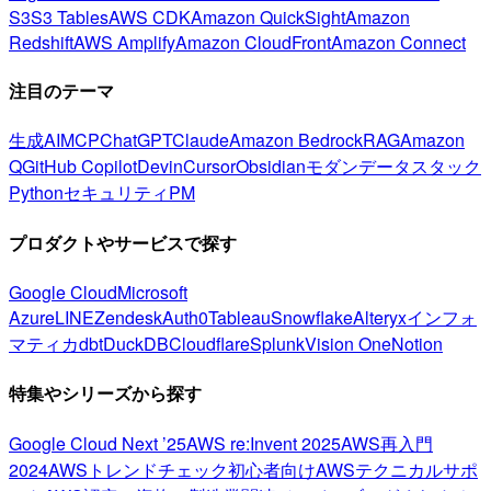
S3
S3 Tables
AWS CDK
Amazon QuickSight
Amazon
Redshift
AWS Amplify
Amazon CloudFront
Amazon Connect
注目のテーマ
生成AI
MCP
ChatGPT
Claude
Amazon Bedrock
RAG
Amazon
Q
GitHub Copilot
Devin
Cursor
Obsidian
モダンデータスタック
Python
セキュリティ
PM
プロダクトやサービスで探す
Google Cloud
Microsoft
Azure
LINE
Zendesk
Auth0
Tableau
Snowflake
Alteryx
インフォ
マティカ
dbt
DuckDB
Cloudflare
Splunk
Vision One
Notion
特集やシリーズから探す
Google Cloud Next ’25
AWS re:Invent 2025
AWS再入門
2024
AWSトレンドチェック
初心者向け
AWSテクニカルサポ