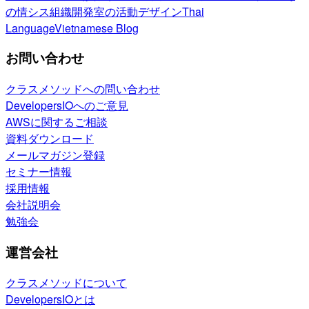
の情シス
組織開発室の活動
デザイン
Thai
Language
Vietnamese Blog
お問い合わせ
クラスメソッドへの問い合わせ
DevelopersIOへのご意見
AWSに関するご相談
資料ダウンロード
メールマガジン登録
セミナー情報
採用情報
会社説明会
勉強会
運営会社
クラスメソッドについて
DevelopersIOとは