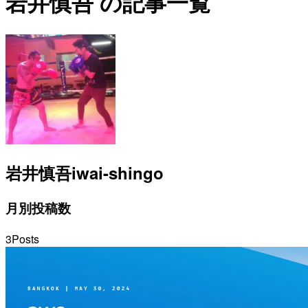
岩井慎吾 の記事一覧
岩井慎吾
iwai-shingo
月別投稿数
3
Posts