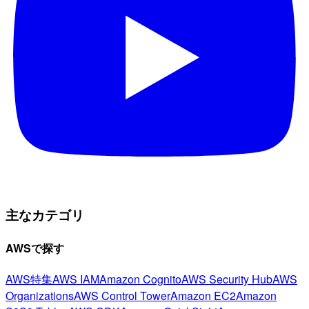
主なカテゴリ
AWSで探す
AWS特集
AWS IAM
Amazon Cognito
AWS Security Hub
AWS
Organizations
AWS Control Tower
Amazon EC2
Amazon