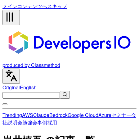
メインコンテンツへスキップ
produced by Classmethod
Original
English
Trending
AWS
Claude
Bedrock
Google Cloud
Azure
セミナー
会
社説明会
勉強会
事例
採用