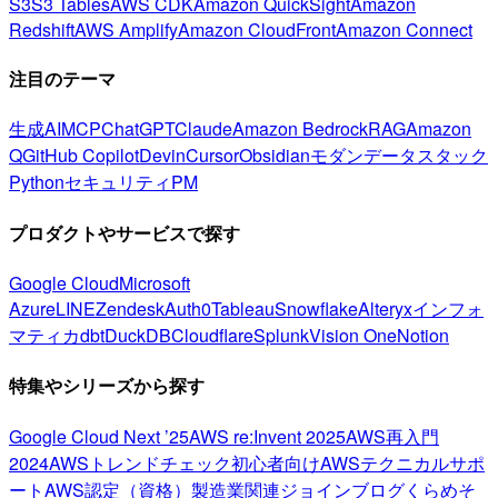
S3
S3 Tables
AWS CDK
Amazon QuickSight
Amazon
Redshift
AWS Amplify
Amazon CloudFront
Amazon Connect
注目のテーマ
生成AI
MCP
ChatGPT
Claude
Amazon Bedrock
RAG
Amazon
Q
GitHub Copilot
Devin
Cursor
Obsidian
モダンデータスタック
Python
セキュリティ
PM
プロダクトやサービスで探す
Google Cloud
Microsoft
Azure
LINE
Zendesk
Auth0
Tableau
Snowflake
Alteryx
インフォ
マティカ
dbt
DuckDB
Cloudflare
Splunk
Vision One
Notion
特集やシリーズから探す
Google Cloud Next ’25
AWS re:Invent 2025
AWS再入門
2024
AWSトレンドチェック
初心者向け
AWSテクニカルサポ
ート
AWS認定（資格）
製造業関連
ジョインブログ
くらめそ