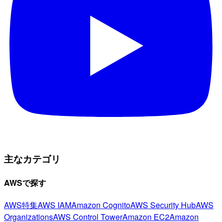
主なカテゴリ
AWSで探す
AWS特集
AWS IAM
Amazon Cognito
AWS Security Hub
AWS
Organizations
AWS Control Tower
Amazon EC2
Amazon