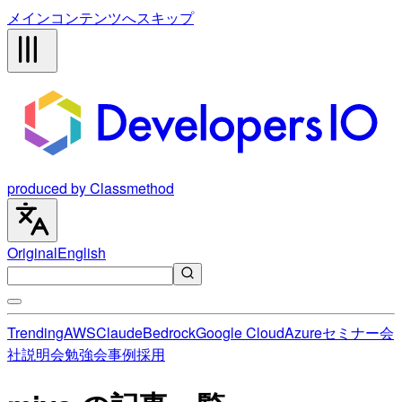
メインコンテンツへスキップ
produced by Classmethod
Original
English
Trending
AWS
Claude
Bedrock
Google Cloud
Azure
セミナー
会
社説明会
勉強会
事例
採用