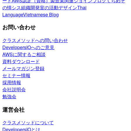
ート
AWS認定（資格）
製造業関連
ジョインブログ
くらめそ
の情シス
組織開発室の活動
デザイン
Thai
Language
Vietnamese Blog
お問い合わせ
クラスメソッドへの問い合わせ
DevelopersIOへのご意見
AWSに関するご相談
資料ダウンロード
メールマガジン登録
セミナー情報
採用情報
会社説明会
勉強会
運営会社
クラスメソッドについて
DevelopersIOとは