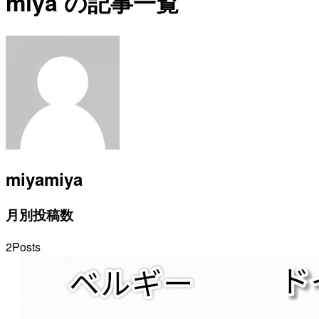
miya の記事一覧
miya
miya
月別投稿数
2
Posts