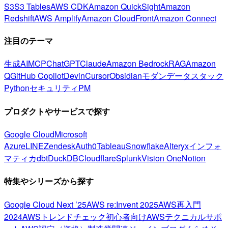
S3
S3 Tables
AWS CDK
Amazon QuickSight
Amazon
Redshift
AWS Amplify
Amazon CloudFront
Amazon Connect
注目のテーマ
生成AI
MCP
ChatGPT
Claude
Amazon Bedrock
RAG
Amazon
Q
GitHub Copilot
Devin
Cursor
Obsidian
モダンデータスタック
Python
セキュリティ
PM
プロダクトやサービスで探す
Google Cloud
Microsoft
Azure
LINE
Zendesk
Auth0
Tableau
Snowflake
Alteryx
インフォ
マティカ
dbt
DuckDB
Cloudflare
Splunk
Vision One
Notion
特集やシリーズから探す
Google Cloud Next ’25
AWS re:Invent 2025
AWS再入門
2024
AWSトレンドチェック
初心者向け
AWSテクニカルサポ