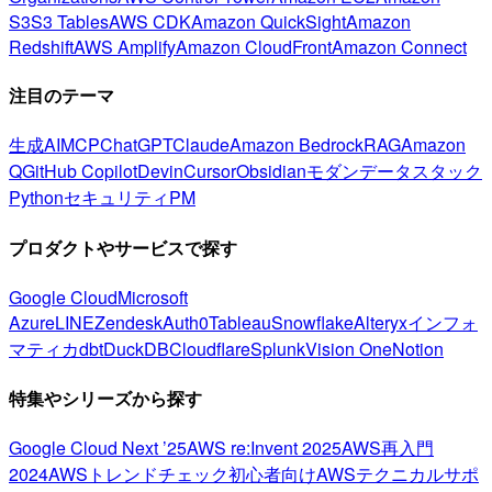
S3
S3 Tables
AWS CDK
Amazon QuickSight
Amazon
Redshift
AWS Amplify
Amazon CloudFront
Amazon Connect
注目のテーマ
生成AI
MCP
ChatGPT
Claude
Amazon Bedrock
RAG
Amazon
Q
GitHub Copilot
Devin
Cursor
Obsidian
モダンデータスタック
Python
セキュリティ
PM
プロダクトやサービスで探す
Google Cloud
Microsoft
Azure
LINE
Zendesk
Auth0
Tableau
Snowflake
Alteryx
インフォ
マティカ
dbt
DuckDB
Cloudflare
Splunk
Vision One
Notion
特集やシリーズから探す
Google Cloud Next ’25
AWS re:Invent 2025
AWS再入門
2024
AWSトレンドチェック
初心者向け
AWSテクニカルサポ