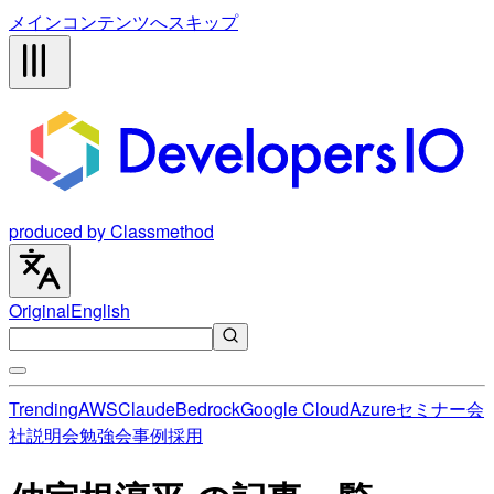
メインコンテンツへスキップ
produced by Classmethod
Original
English
Trending
AWS
Claude
Bedrock
Google Cloud
Azure
セミナー
会
社説明会
勉強会
事例
採用