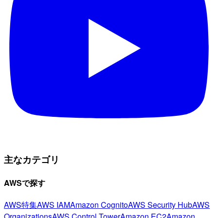
主なカテゴリ
AWSで探す
AWS特集
AWS IAM
Amazon Cognito
AWS Security Hub
AWS
Organizations
AWS Control Tower
Amazon EC2
Amazon