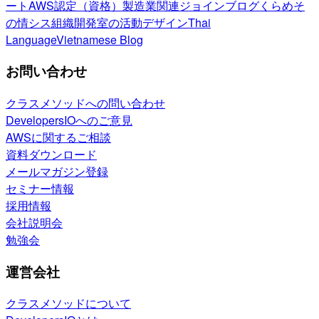
ート
AWS認定（資格）
製造業関連
ジョインブログ
くらめそ
の情シス
組織開発室の活動
デザイン
Thai
Language
Vietnamese Blog
お問い合わせ
クラスメソッドへの問い合わせ
DevelopersIOへのご意見
AWSに関するご相談
資料ダウンロード
メールマガジン登録
セミナー情報
採用情報
会社説明会
勉強会
運営会社
クラスメソッドについて