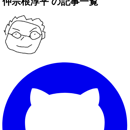
仲宗根淳平 の記事一覧