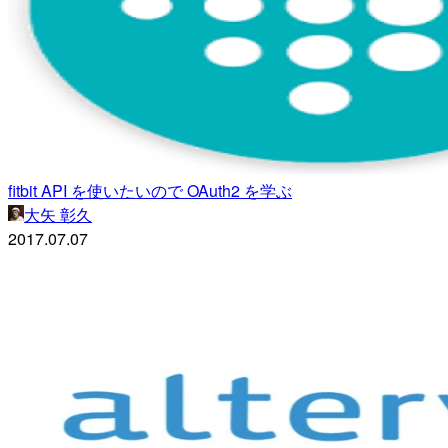
fitbit API を使いたいので OAuth2 を学ぶ
大矢 彰久
2017.07.07