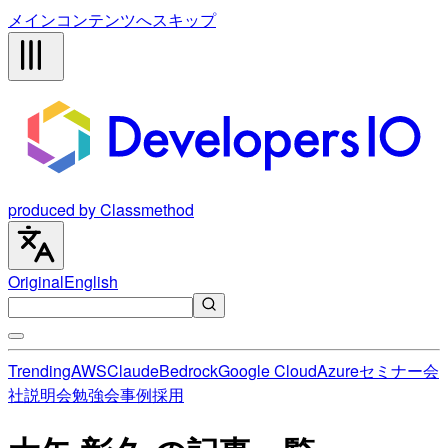
メインコンテンツへスキップ
produced by Classmethod
Original
English
Trending
AWS
Claude
Bedrock
Google Cloud
Azure
セミナー
会
社説明会
勉強会
事例
採用