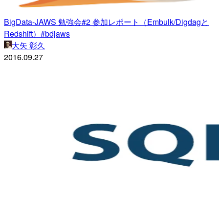
BigData-JAWS 勉強会#2 参加レポート（Embulk/Digdagと
Redshift）#bdjaws
大矢 彰久
2016.09.27