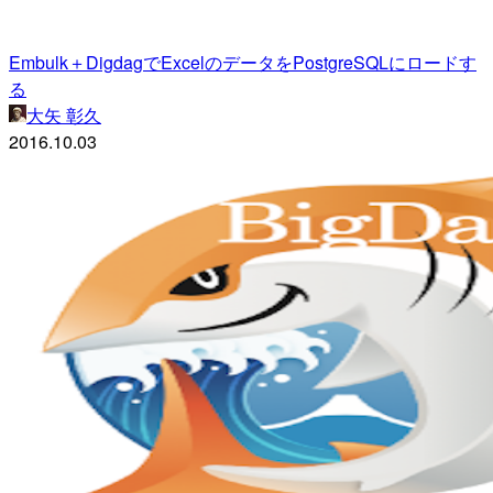
Embulk＋DigdagでExcelのデータをPostgreSQLにロードす
る
大矢 彰久
2016.10.03