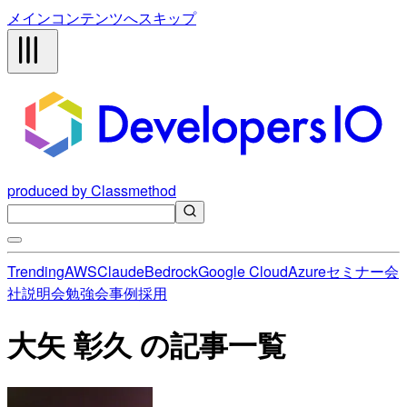
メインコンテンツへスキップ
produced by Classmethod
Trending
AWS
Claude
Bedrock
Google Cloud
Azure
セミナー
会
社説明会
勉強会
事例
採用
大矢 彰久 の記事一覧