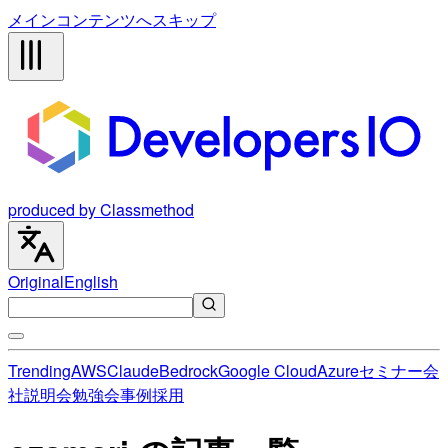
メインコンテンツへスキップ
produced by Classmethod
Original
English
Trending
AWS
Claude
Bedrock
Google Cloud
Azure
セミナー
会
社説明会
勉強会
事例
採用