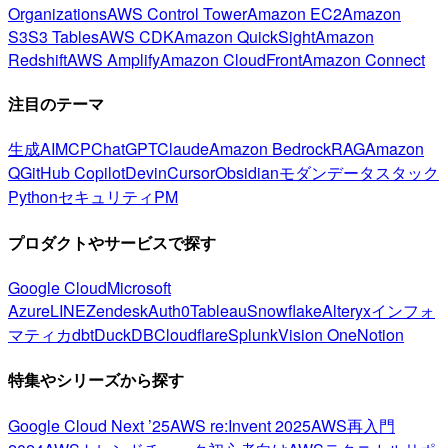
Organizations
AWS Control Tower
Amazon EC2
Amazon
S3
S3 Tables
AWS CDK
Amazon QuickSight
Amazon
Redshift
AWS Amplify
Amazon CloudFront
Amazon Connect
注目のテーマ
生成AI
MCP
ChatGPT
Claude
Amazon Bedrock
RAG
Amazon
Q
GitHub Copilot
Devin
Cursor
Obsidian
モダンデータスタック
Python
セキュリティ
PM
プロダクトやサービスで探す
Google Cloud
Microsoft
Azure
LINE
Zendesk
Auth0
Tableau
Snowflake
Alteryx
インフォ
マティカ
dbt
DuckDB
Cloudflare
Splunk
Vision One
Notion
特集やシリーズから探す
Google Cloud Next ’25
AWS re:Invent 2025
AWS再入門