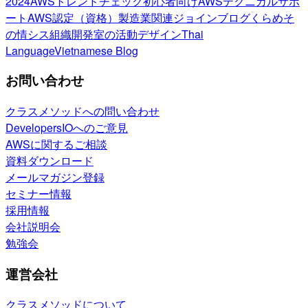
2024
AWSトレンドチェック
初心者向け
AWSテクニカルサポ
ート
AWS認定（資格）
製造業関連
ジョインブログ
くらめそ
の情シス
組織開発室の活動
デザイン
Thai
Language
Vietnamese Blog
お問い合わせ
クラスメソッドへの問い合わせ
DevelopersIOへのご意見
AWSに関するご相談
資料ダウンロード
メールマガジン登録
セミナー情報
採用情報
会社説明会
勉強会
運営会社
クラスメソッドについて