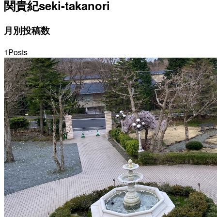
関貴紀
seki-takanori
月別投稿数
1
Posts