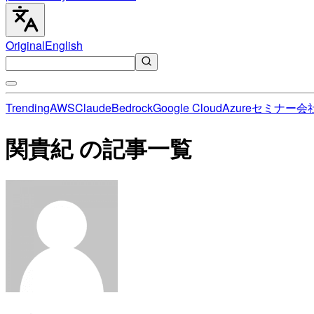
Original
English
Trending
AWS
Claude
Bedrock
Google Cloud
Azure
セミナー
会
関貴紀 の記事一覧