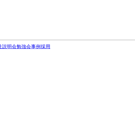
社説明会
勉強会
事例
採用