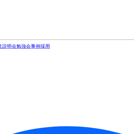
社説明会
勉強会
事例
採用