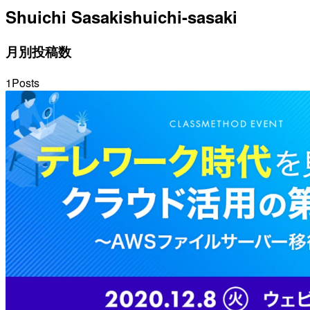
Shuichi Sasaki
shuichi-sasaki
月別投稿数
1
Posts