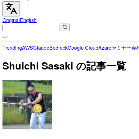
Original
English
Trending
AWS
Claude
Bedrock
Google Cloud
Azure
セミナー
会
Shuichi Sasaki の記事一覧