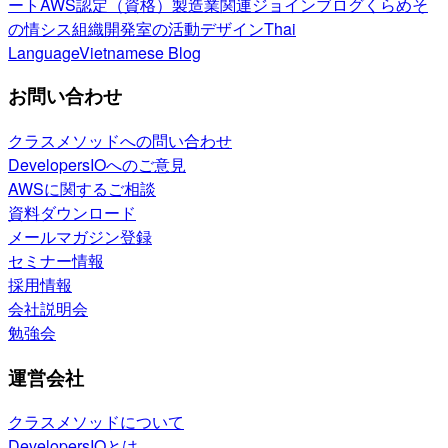
ート
AWS認定（資格）
製造業関連
ジョインブログ
くらめそ
の情シス
組織開発室の活動
デザイン
Thai
Language
Vietnamese Blog
お問い合わせ
クラスメソッドへの問い合わせ
DevelopersIOへのご意見
AWSに関するご相談
資料ダウンロード
メールマガジン登録
セミナー情報
採用情報
会社説明会
勉強会
運営会社
クラスメソッドについて
DevelopersIOとは