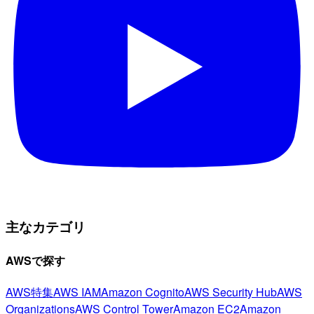
主なカテゴリ
AWSで探す
AWS特集
AWS IAM
Amazon Cognito
AWS Security Hub
AWS
Organizations
AWS Control Tower
Amazon EC2
Amazon