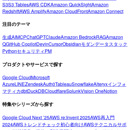
S3
S3 Tables
AWS CDK
Amazon QuickSight
Amazon
Redshift
AWS Amplify
Amazon CloudFront
Amazon Connect
注目のテーマ
生成AI
MCP
ChatGPT
Claude
Amazon Bedrock
RAG
Amazon
Q
GitHub Copilot
Devin
Cursor
Obsidian
モダンデータスタック
Python
セキュリティ
PM
プロダクトやサービスで探す
Google Cloud
Microsoft
Azure
LINE
Zendesk
Auth0
Tableau
Snowflake
Alteryx
インフォ
マティカ
dbt
DuckDB
Cloudflare
Splunk
Vision One
Notion
特集やシリーズから探す
Google Cloud Next ’25
AWS re:Invent 2025
AWS再入門
2024
AWSトレンドチェック
初心者向け
AWSテクニカルサポ