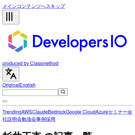
メインコンテンツへスキップ
produced by Classmethod
Original
English
Trending
AWS
Claude
Bedrock
Google Cloud
Azure
セミナー
会
社説明会
勉強会
事例
採用