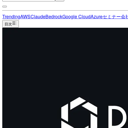
Trending
AWS
Claude
Bedrock
Google Cloud
Azure
セミナー
会
目次