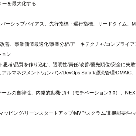
ローを最大化する
バーシップバイアス、先行指標・遅行指標、リードタイム、MT
続的改善、事業価値最適化/事業分析/アーキテクチャ/コンプライア
ション
ト思考/品質を作り込む、透明性/責任/改善/優先順位/安全に失
ネジメント/カンバン/DevOps Safari/源流管理/DMA
性、内発的動機づけ（モチベーション3.0）、NEXUS/LeSS/SA
トリームマッピング/リーンスタートアップ/MVP/スクラム/非機能