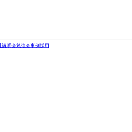
社説明会
勉強会
事例
採用