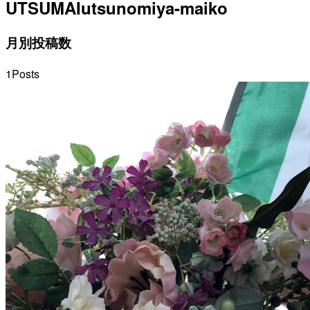
UTSUMAI
utsunomiya-maiko
月別投稿数
1
Posts