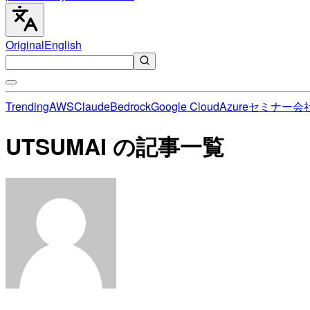
Original
English
Trending
AWS
Claude
Bedrock
Google Cloud
Azure
セミナー
会
UTSUMAI の記事一覧