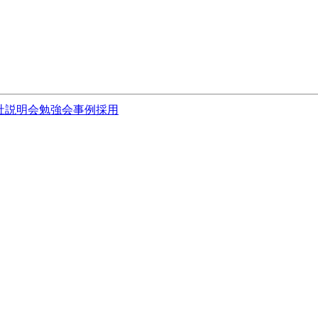
社説明会
勉強会
事例
採用