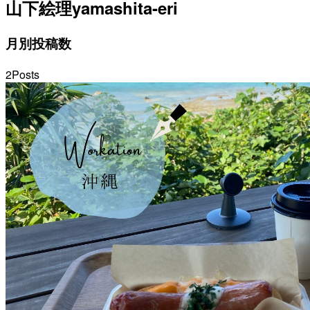
山下絵理
yamashita-eri
月別投稿数
2
Posts