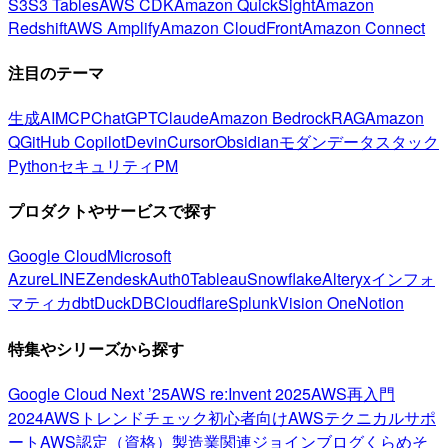
S3
S3 Tables
AWS CDK
Amazon QuickSight
Amazon
Redshift
AWS Amplify
Amazon CloudFront
Amazon Connect
注目のテーマ
生成AI
MCP
ChatGPT
Claude
Amazon Bedrock
RAG
Amazon
Q
GitHub Copilot
Devin
Cursor
Obsidian
モダンデータスタック
Python
セキュリティ
PM
プロダクトやサービスで探す
Google Cloud
Microsoft
Azure
LINE
Zendesk
Auth0
Tableau
Snowflake
Alteryx
インフォ
マティカ
dbt
DuckDB
Cloudflare
Splunk
Vision One
Notion
特集やシリーズから探す
Google Cloud Next ’25
AWS re:Invent 2025
AWS再入門
2024
AWSトレンドチェック
初心者向け
AWSテクニカルサポ
ート
AWS認定（資格）
製造業関連
ジョインブログ
くらめそ