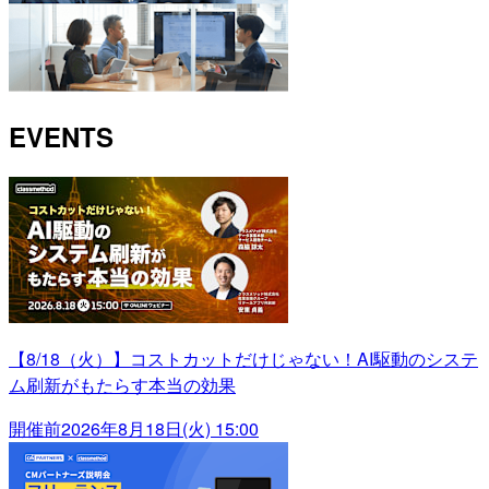
EVENTS
【8/18（火）】コストカットだけじゃない！AI駆動のシステ
ム刷新がもたらす本当の効果
開催前
2026年8月18日(火) 15:00