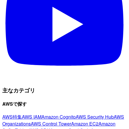
主なカテゴリ
AWSで探す
AWS特集
AWS IAM
Amazon Cognito
AWS Security Hub
AWS
Organizations
AWS Control Tower
Amazon EC2
Amazon