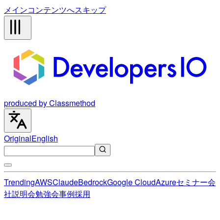
メインコンテンツへスキップ
produced by Classmethod
Original
English
Trending
AWS
Claude
Bedrock
Google Cloud
Azure
セミナー
会
社説明会
勉強会
事例
採用