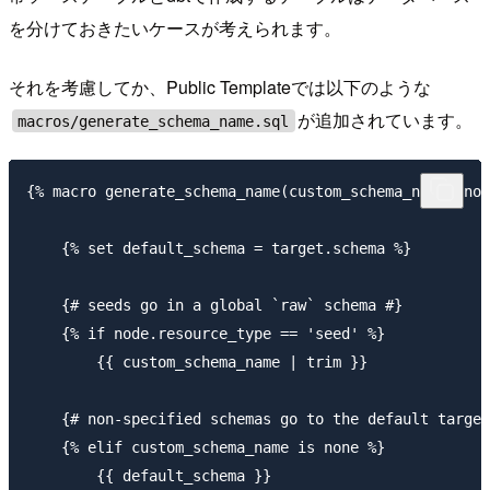
を分けておきたいケースが考えられます。
それを考慮してか、Public Templateでは以下のような
が追加されています。
macros/generate_schema_name.sql
{% macro generate_schema_name(custom_schema_name, nod
    {% set default_schema = target.schema %}

    {# seeds go in a global `raw` schema #}

    {% if node.resource_type == 'seed' %}

        {{ custom_schema_name | trim }}

    {# non-specified schemas go to the default target
    {% elif custom_schema_name is none %}

        {{ default_schema }}
