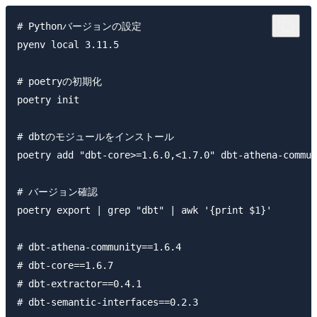
# Pythonバージョンの設定

pyenv local 3.11.5

# poetryの初期化

poetry init

# dbtのモジュールをインストール

poetry add "dbt-core>=1.6.0,<1.7.0" dbt-athena-commun
# バージョン確認

poetry export | grep "dbt" | awk '{print $1}'

# dbt-athena-community==1.6.4

# dbt-core==1.6.7

# dbt-extractor==0.4.1

# dbt-semantic-interfaces==0.2.3
