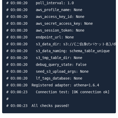
# 03:00:20    poll_interval: 1.0

# 03:00:20    aws_profile_name: None

# 03:00:20    aws_access_key_id: None

# 03:00:20    aws_secret_access_key: None

# 03:00:20    aws_session_token: None

# 03:00:20    endpoint_url: None

# 03:00:20    s3_data_dir: s3://{ご自身のバケット名}/dbt
# 03:00:20    s3_data_naming: schema_table_unique

# 03:00:20    s3_tmp_table_dir: None

# 03:00:20    debug_query_state: False

# 03:00:20    seed_s3_upload_args: None

# 03:00:20    lf_tags_database: None

# 03:00:20  Registered adapter: athena=1.6.4

# 03:00:23    Connection test: [OK connection ok]

#
