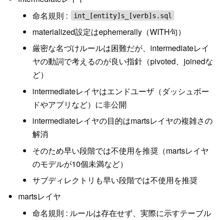
命名規則 :
int_[entity]s_[verb]s.sql
materialized設定はephemerally（WITH句）
厳密な名づけルールは困難だが、intermediateレイ
ヤの動詞で考えるのが良い指針（pivoted、joinedな
ど）
intermediateレイヤはエンドユーザ（ダッシュボー
ドやアプリなど）に非公開
intermediateレイヤの目的はmartsレイヤの複雑さの
解消
そのため早い段階では不使用を推奨（martsレイヤ
のモデルが10個未満など）
サブディレクトリも早い段階では不使用を推奨
martsレイヤ
命名規則 : ルールは存在せず、実際に示すテーブル