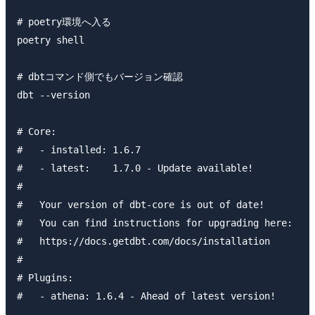
# poetry環境へ入る

poetry shell

# dbtコマンド側でもバージョン確認

dbt --version

# Core:

#   - installed: 1.6.7

#   - latest:    1.7.0 - Update available!

#

#   Your version of dbt-core is out of date!

#   You can find instructions for upgrading here:

#   https://docs.getdbt.com/docs/installation

#

# Plugins:
