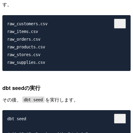
す。
raw_customers.csv

raw_items.csv

raw_orders.csv

raw_products.csv

raw_stores.csv

dbt seedの実行
その後、
を実行します。
dbt seed
dbt seed
