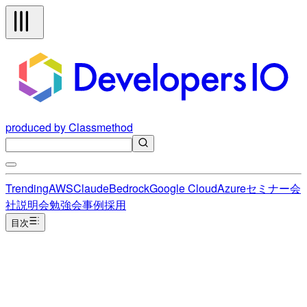
produced by Classmethod
Trending
AWS
Claude
Bedrock
Google Cloud
Azure
セミナー
会
社説明会
勉強会
事例
採用
目次