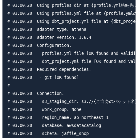
# 03:00:20  Using profiles dir at {profile.yml格納先
# 03:00:20  Using profiles.yml file at {profile.ym
# 03:00:20  Using dbt_project.yml file at {dbt_pro
# 03:00:20  adapter type: athena

# 03:00:20  adapter version: 1.6.4

# 03:00:20  Configuration:

# 03:00:20    profiles.yml file [OK found and valid]

# 03:00:20    dbt_project.yml file [OK found and vali
# 03:00:20  Required dependencies:

# 03:00:20   - git [OK found]

#

# 03:00:20  Connection:

# 03:00:20    s3_staging_dir: s3://{ご自身のバケット名}/db
# 03:00:20    work_group: None

# 03:00:20    region_name: ap-northeast-1

# 03:00:20    database: awsdatacatalog

# 03:00:20    schema: jaffle_shop
