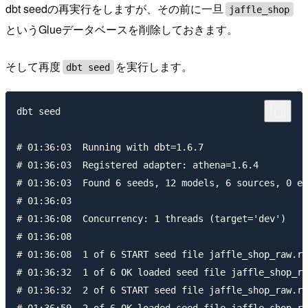
dbt seedの再実行をしますが、その前に一旦
jaffle_shop
というGlueデータベースを削除しておきます。
そして再度
を実行します。
dbt seed
dbt seed

# 01:36:03  Running with dbt=1.6.7

# 01:36:03  Registered adapter: athena=1.6.4

# 01:36:03  Found 6 seeds, 12 models, 6 sources, 0 ex
# 01:36:03

# 01:36:08  Concurrency: 1 threads (target='dev')

# 01:36:08

# 01:36:08  1 of 6 START seed file jaffle_shop_raw.ra
# 01:36:32  1 of 6 OK loaded seed file jaffle_shop_ra
# 01:36:32  2 of 6 START seed file jaffle_shop_raw.ra