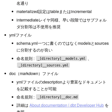
名通り
materialized設定はtableまたはincremental
intermediateレイヤ同様、早い段階ではサブフォル
ダ分割等は不使用を推奨
ymlファイル
schema.yml一つに書くのではなくmodelsとsources
に分割するのが良い
命名規則 :
、
_[directory]__models.yml
_[directory]__sources.yml
doc（markdown）ファイル
ymlファイルのdescriptionより豊富なドキュメント
を記載することが可能
命名規則 :
_[directory]__doc.md
詳細は
About documentation | dbt Developer Hub
を
参照