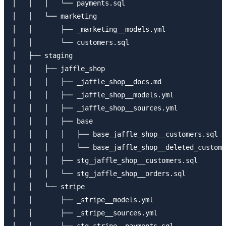
│   │   │   └── payments.sql

│   │   └── marketing

│   │       ├── _marketing__models.yml

│   │       └── customers.sql

│   ├── staging

│   │   ├── jaffle_shop

│   │   │   ├── _jaffle_shop__docs.md

│   │   │   ├── _jaffle_shop__models.yml

│   │   │   ├── _jaffle_shop__sources.yml

│   │   │   ├── base

│   │   │   │   ├── base_jaffle_shop__customers.sql

│   │   │   │   └── base_jaffle_shop__deleted_custome
│   │   │   ├── stg_jaffle_shop__customers.sql

│   │   │   └── stg_jaffle_shop__orders.sql

│   │   └── stripe

│   │       ├── _stripe__models.yml

│   │       ├── _stripe__sources.yml

│   │       └── stg_stripe__payments.sql
