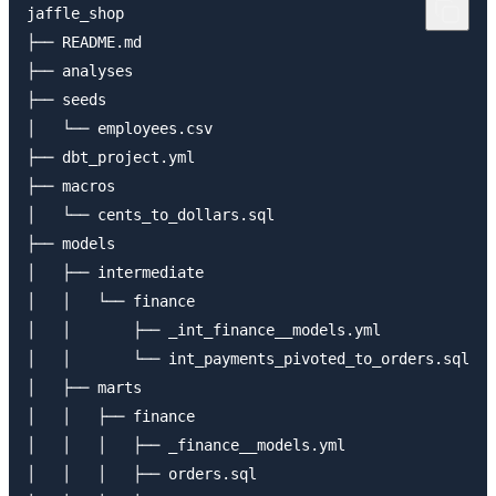
jaffle_shop

├── README.md

├── analyses

├── seeds

│   └── employees.csv

├── dbt_project.yml

├── macros

│   └── cents_to_dollars.sql

├── models

│   ├── intermediate

│   │   └── finance

│   │       ├── _int_finance__models.yml

│   │       └── int_payments_pivoted_to_orders.sql

│   ├── marts

│   │   ├── finance

│   │   │   ├── _finance__models.yml

│   │   │   ├── orders.sql
