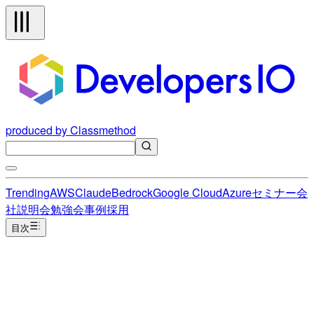
produced by Classmethod
Trending
AWS
Claude
Bedrock
Google Cloud
Azure
セミナー
会
社説明会
勉強会
事例
採用
目次