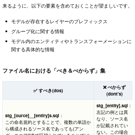
来るように、以下の要素を含めておくことが望ましいです。
モデルが存在するレイヤーのプレフィックス
グループ化に関する情報
モデル内のエンティティやトランスフォーメーションに
関する具体的な情報
ファイル名における「べき＆べからず」集
❌ べからず
✅ すべき(dos)
(dont’s)
stg_[entity].sql
：
左記の例とは異
stg_[ource]__[entiry]s.sql
：
なり、ソース名
この命名規約とすることで、複数の単語か
が記載されてい
ら構成されるソース名であっても(アン
ない。この場合