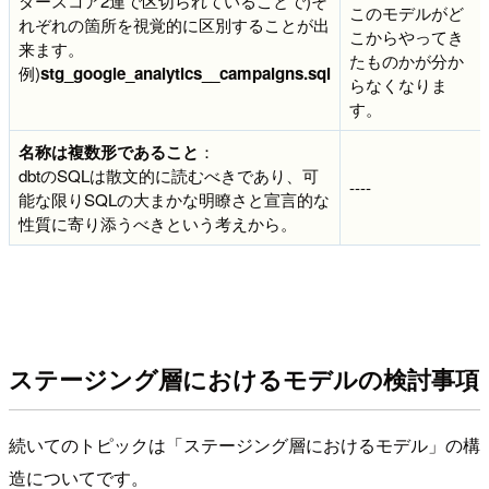
ダースコア2連で区切られていることで)そ
このモデルがど
れぞれの箇所を視覚的に区別することが出
こからやってき
来ます。
たものかが分か
例)
stg_google_analytics__campaigns.sql
らなくなりま
す。
名称は複数形であること
：
dbtのSQLは散文的に読むべきであり、可
----
能な限りSQLの大まかな明瞭さと宣言的な
性質に寄り添うべきという考えから。
ステージング層におけるモデルの検討事項
続いてのトピックは「ステージング層におけるモデル」の構
造についてです。