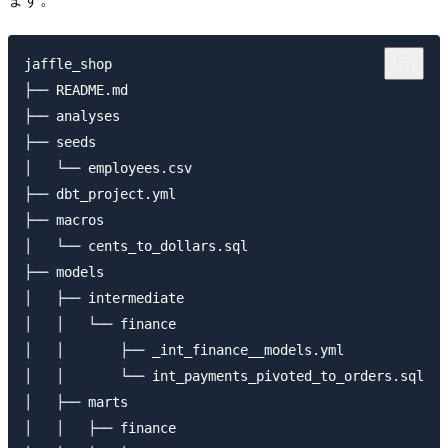
jaffle_shop

├── README.md

├── analyses

├── seeds

│   └── employees.csv

├── dbt_project.yml

├── macros

│   └── cents_to_dollars.sql

├── models

│   ├── intermediate

│   │   └── finance

│   │       ├── _int_finance__models.yml

│   │       └── int_payments_pivoted_to_orders.sql

│   ├── marts

│   │   ├── finance
