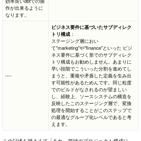
効率良いdbtでの操
作が出来るように
なります。
ビジネス要件に基づいたサブディレク
トリ構成
：
ステージング層におい
て"marketing"や"finance"といった ビジ
ネス要件に基づく形でのサブディレク
トリ構成もお勧めしません。あまりに
早い段階でこういった分割を進めてし
----
まうと、重複や矛盾した定義を生み出
す可能性があるためんです。同じ粒度
でのビルドがなされるのが望ましい
し、経験上、ソースシステムの構造を
反映したこのステージング層で、変換
処理を開始することがこのステップで
の最適なグループ化レベルであると考
えます。
この記述を踏まえて「あれ、冒頭のプロジェクト構成に