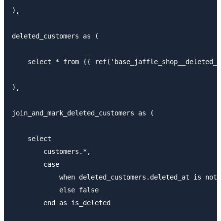
),

deleted_customers as (

    select * from {{ ref('base_jaffle_shop__deleted_c
),

join_and_mark_deleted_customers as (

    select

        customers.*,

        case

            when deleted_customers.deleted_at is not 
            else false

        end as is_deleted
