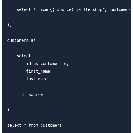
    select * from {{ source('jaffle_shop','customers'
),

customers as (

    select

        id as customer_id,

        first_name,

        last_name

    from source

)
