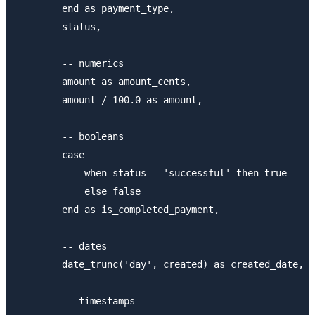
        end as payment_type,

        status,

        -- numerics

        amount as amount_cents,

        amount / 100.0 as amount,

        -- booleans

        case

            when status = 'successful' then true

            else false

        end as is_completed_payment,

        -- dates

        date_trunc('day', created) as created_date,

        -- timestamps
