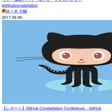
#githubconstellation
佐々木 大輔
2017.06.06
【レポート】GitHub Constellation Conference：GitHub