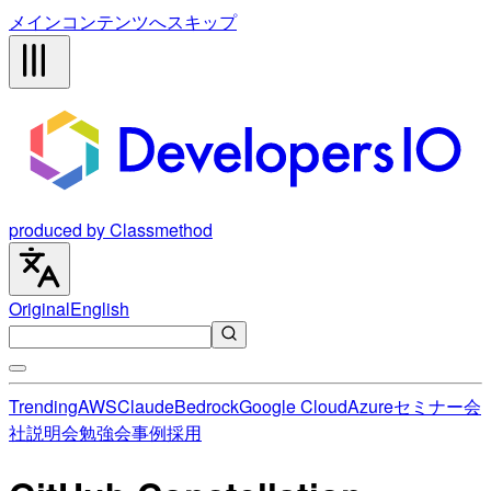
メインコンテンツへスキップ
produced by Classmethod
Original
English
Trending
AWS
Claude
Bedrock
Google Cloud
Azure
セミナー
会
社説明会
勉強会
事例
採用