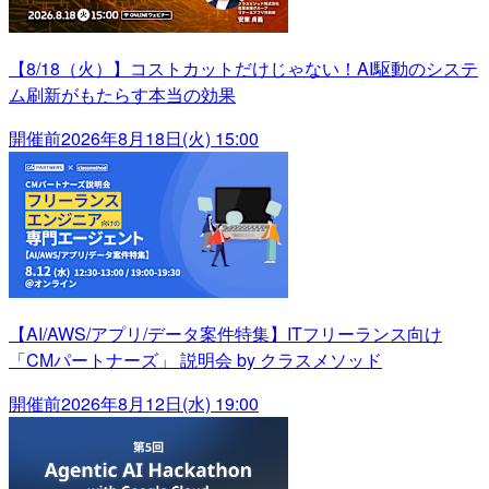
【8/18（火）】コストカットだけじゃない！AI駆動のシステ
ム刷新がもたらす本当の効果
開催前
2026年8月18日(火) 15:00
【AI/AWS/アプリ/データ案件特集】ITフリーランス向け
「CMパートナーズ」 説明会 by クラスメソッド
開催前
2026年8月12日(水) 19:00