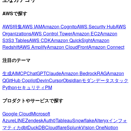
AWSで探す
AWS特集
AWS IAM
Amazon Cognito
AWS Security Hub
AWS
Organizations
AWS Control Tower
Amazon EC2
Amazon
S3
S3 Tables
AWS CDK
Amazon QuickSight
Amazon
Redshift
AWS Amplify
Amazon CloudFront
Amazon Connect
注目のテーマ
生成AI
MCP
ChatGPT
Claude
Amazon Bedrock
RAG
Amazon
Q
GitHub Copilot
Devin
Cursor
Obsidian
モダンデータスタック
Python
セキュリティ
PM
プロダクトやサービスで探す
Google Cloud
Microsoft
Azure
LINE
Zendesk
Auth0
Tableau
Snowflake
Alteryx
インフォ
マティカ
dbt
DuckDB
Cloudflare
Splunk
Vision One
Notion