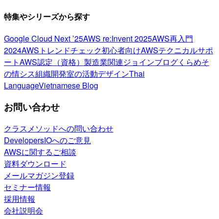
特集やシリーズから探す
Google Cloud Next ’25
AWS re:Invent 2025
AWS再入門
2024
AWSトレンドチェック
初心者向け
AWSテクニカルサポ
ート
AWS認定（資格）
製造業関連
ジョインブログ
くらめそ
の情シス
組織開発室の活動
デザイン
Thai
Language
Vietnamese Blog
お問い合わせ
クラスメソッドへの問い合わせ
DevelopersIOへのご意見
AWSに関するご相談
資料ダウンロード
メールマガジン登録
セミナー情報
採用情報
会社説明会