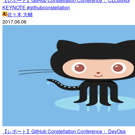
【レポート】GitHub Constellation Conference： CLOSING
KEYNOTE #githubconstellation
佐々木 大輔
2017.06.06
【レポート】GitHub Constellation Conference： DevOps