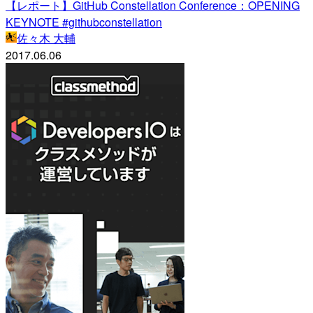
【レポート】GitHub Constellation Conference：OPENING
KEYNOTE #githubconstellation
佐々木 大輔
2017.06.06