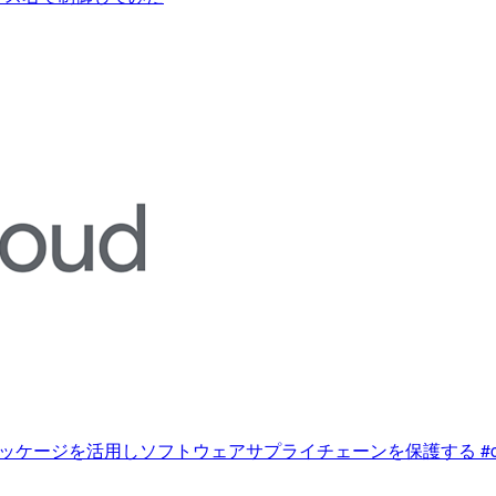
済 OSS パッケージを活用しソフトウェアサプライチェーンを保護する #cm_goo