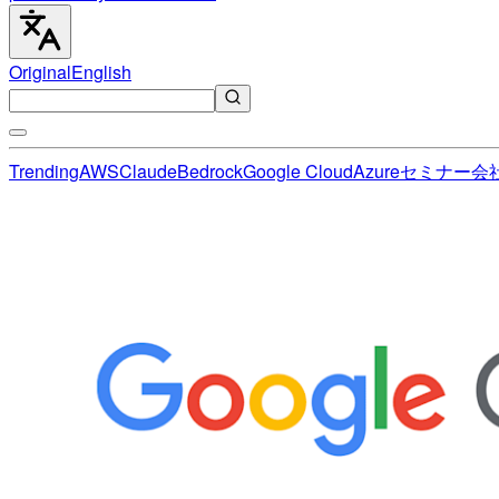
Original
English
Trending
AWS
Claude
Bedrock
Google Cloud
Azure
セミナー
会