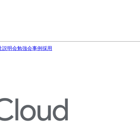
社説明会
勉強会
事例
採用