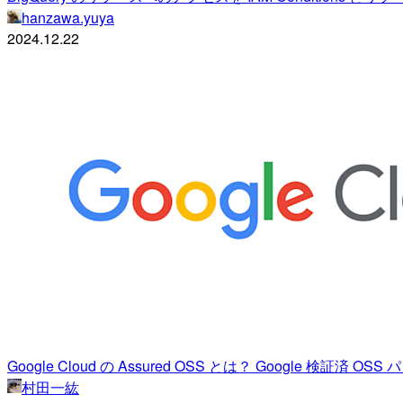
hanzawa.yuya
2024.12.22
Google Cloud の Assured OSS とは？ Google 検証
村田一紘