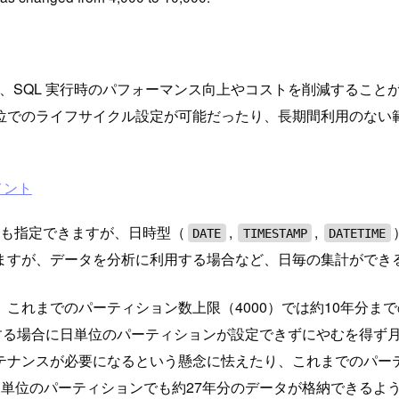
とで、SQL 実行時のパフォーマンス向上やコストを削減すること
位でのライフサイクル設定が可能だったり、長期間利用のない
メント
ムも指定できますが、日時型（
,
,
DATE
TIMESTAMP
DATETIME
ますが、データを分析に利用する場合など、日毎の集計ができ
これまでのパーティション数上限（4000）では約10年分ま
に移行する場合に日単位のパーティションが設定できずにやむを得
テナンスが必要になるという懸念に怯えたり、これまでのパー
らは日単位のパーティションでも約27年分のデータが格納できるよ