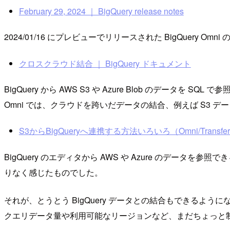
February 29, 2024 ｜ BigQuery release notes
2024/01/16 にプレビューでリリースされた BigQuery Omn
クロスクラウド結合 ｜ BigQuery ドキュメント
BigQuery から AWS S3 や Azure Blob のデータ
Omni では、クラウドを跨いだデータの結合、例えば S3 デー
S3からBigQueryへ連携する方法いろいろ（Omni/Transfer Ser
BigQuery のエディタから AWS や Azure のデータを参
りなく感じたものでした。
それが、とうとう BigQuery データとの結合もできるよう
クエリデータ量や利用可能なリージョンなど、まだちょっと