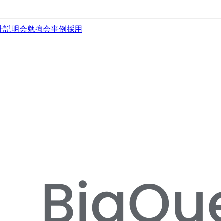
社説明会
勉強会
事例
採用