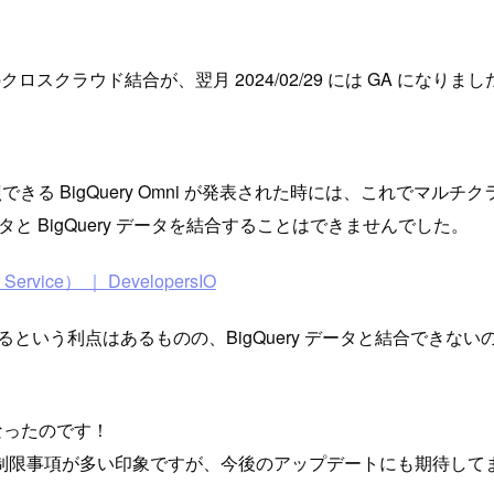
i のクロスクラウド結合が、翌月 2024/02/29 には GA になりま
を SQL で参照できる BigQuery Omni が発表された時には
タと BigQuery データを結合することはできませんでした。
vice） ｜ DevelopersIO
照できるという利点はあるものの、BigQuery データと結合できないの
になったのです！
制限事項が多い印象ですが、今後のアップデートにも期待して