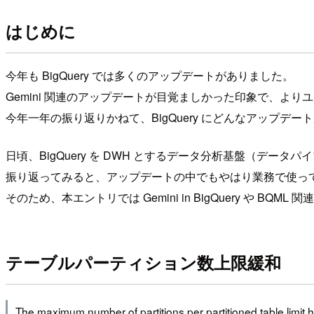
はじめに
今年も BigQuery では多くのアップデートがありました。
Gemini 関連のアップデートが目覚ましかった印象で、よりユ
今年一年の振り返りかねて、BigQuery にどんなアップ
日頃、BigQuery を DWH とするデータ分析基盤（デー
振り返ってみると、アップデートの中でもやはり業務で使っ
そのため、本エントリでは Gemini in BigQuery や 
テーブルパーティション数上限緩和
The maximum number of partitions per partitioned table limit