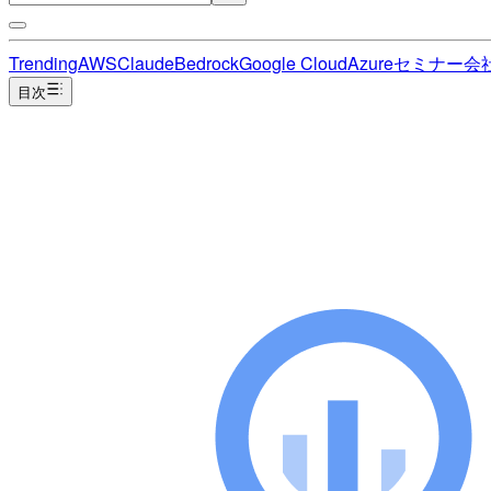
Trending
AWS
Claude
Bedrock
Google Cloud
Azure
セミナー
会
目次