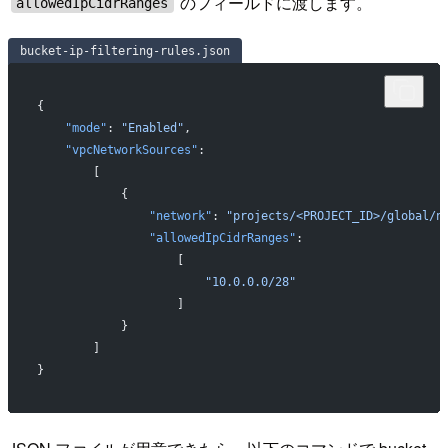
のフィールドに渡します。
allowedIpCidrRanges
bucket-ip-filtering-rules.json
{
    "mode"
: 
"Enabled"
,
    "vpcNetworkSources"
:
        [
            {
                "network"
: 
"projects/<PROJECT_ID>/global/n
                "allowedIpCidrRanges"
:
                    [
                        "10.0.0.0/28"
                    ]
            }
        ]
}