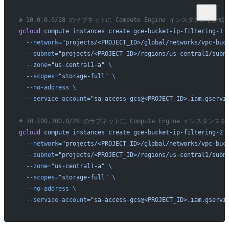
# 10.0.0.0/28 のサブネットに Compute Engine インスタンスを作成
gcloud
 compute
 instances
 create
 gce-bucket-ip-filtering-1
 
  --network=
"projects/<PROJECT_ID>/global/networks/vpc-buc
  --subnet=
"projects/<PROJECT_ID>/regions/us-central1/subn
  --zone=
"us-central1-a"
 \
  --scopes=
"storage-full"
 \
  --no-address
 \
  --service-account=
"sa-access-gcs@<PROJECT_ID>.iam.gservi
# 10.100.100.0/28 のサブネットに Compute Engine インスタンス
gcloud
 compute
 instances
 create
 gce-bucket-ip-filtering-2
 
  --network=
"projects/<PROJECT_ID>/global/networks/vpc-buc
  --subnet=
"projects/<PROJECT_ID>/regions/us-central1/subn
  --zone=
"us-central1-a"
 \
  --scopes=
"storage-full"
 \
  --no-address
 \
  --service-account=
"sa-access-gcs@<PROJECT_ID>.iam.gservi