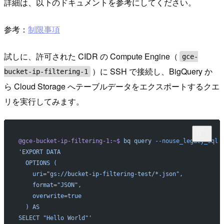
詳細は、以下のドキュメントを参考にしてください。
参考：
制限事項
試しに、許可された CIDR の Compute Engine（
gce-
）に SSH で接続し、BigQuery か
bucket-ip-filtering-1
ら Cloud Storage へテーブルデータをエクスポートするクエ
リを実行してみます。
@gce-bucket-ip-filtering-1:~$
 bq
 query
 --nouse_legacy_sql
 
'EXPORT DATA
  OPTIONS (
    uri="gs://bucket-ip-filtering-test/*.json",
    format="JSON",
    overwrite=true
  ) AS
SELECT "Hello World"'