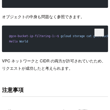
オブジェクトの中身も問題なく参照できます。
@gce-bucket-ip-filtering-1:~$
 gcloud
 storage
 cat
 gs://buck
Hello
 World
VPC ネットワークと CIDR の両方が許可されていたため、
リクエストが成功したと考えられます。
注意事項