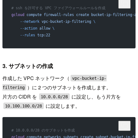
# ssh を許可する VPC ファイアウォールルールを作成
gcloud
 compute
 firewall-rules
 create
 bucket-ip-filtering-a
    --network
 vpc-bucket-ip-filtering
 \
    --action
 allow
 \
    --rules
 tcp:22
3. サブネットの作成
作成した VPC ネットワーク（
vpc-bucket-ip-
）に 2 つのサブネットを作成します。
filtering
片方の CIDR を
に設定し、もう片方を
10.0.0.0/28
に設定します。
10.100.100.0/28
# 10.0.0.0/28 のサブネットを作成
gcloud
 compute
 networks
 subnets
 create
 subnet-bucket-ip-fi