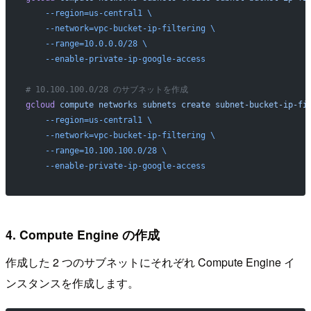
    --region=us-central1
 \
    --network=vpc-bucket-ip-filtering
 \
    --range=10.0.0.0/28
 \
    --enable-private-ip-google-access
# 10.100.100.0/28 のサブネットを作成
gcloud
 compute
 networks
 subnets
 create
 subnet-bucket-ip-fi
    --region=us-central1
 \
    --network=vpc-bucket-ip-filtering
 \
    --range=10.100.100.0/28
 \
    --enable-private-ip-google-access
4. Compute Engine の作成
作成した 2 つのサブネットにそれぞれ Compute Engine イ
ンスタンスを作成します。