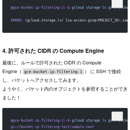
@gce-bucket-ip-filtering-2:~$
 gcloud
 storage
 ls
 gs://bucke
ERROR:
 (gcloud.storage.ls) [sa-access-gcs@
<
PROJECT_ID
>
.iam
4. 許可された CIDR の Compute Engine
最後に、ルールで許可された CIDR の Compute
Engine（
） に SSH で接続
gce-bucket-ip-filtering-1
し、バケットへアクセスしてみます。
ようやく、バケット内のオブジェクトを参照することができ
ました！
@gce-bucket-ip-filtering-1:~$
 gcloud
 storage
 ls
 gs://bucke
gs://bucket-ip-filtering-test/sample.text