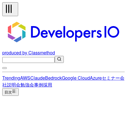
produced by Classmethod
Trending
AWS
Claude
Bedrock
Google Cloud
Azure
セミナー
会
社説明会
勉強会
事例
採用
目次