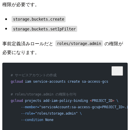
権限が必要です。
storage.buckets.create
storage.buckets.setIpFilter
事前定義済みロールだと
の権限が
roles/storage.admin
必要になります。
# サービスアカウントの作成
gcloud
 iam
 service-accounts
 create
 sa-access-gcs
# roles/storage.admin の権限を付与
gcloud
 projects
 add-iam-policy-binding
 <
PROJECT_I
D
>
 \
     --member=
"serviceAccount:sa-access-gcs@<PROJECT_ID>.i
     --role=
"roles/storage.admin"
 \
     --condition
 None