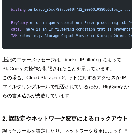
Waiting
 on
 bqjob_r5cc7887cb069f712_0000019380e6dfec_1
 ...
 
BigQuery
 error
 in
 query
 operation:
 Error
 processing
 job
 '<
data.
 There
 is
 an
 IP
 filtering
 condition
 that
 is
 preventin
IAM
 roles,
 e.g.
 Storage
 Object
 Viewer
 or
 Storage
 Object
 Cr
上記のエラーメッセージは、bucket IP filtering によって
BigQuery の操作が制限されたことを示しています。
この場合、Cloud Storage バケットに対するアクセスが IP
フィルタリングルールで拒否されているため、BigQuery か
らの書き込みが失敗しています。
2. 誤設定やネットワーク変更によるロックアウト
誤ったルールを設定したり、ネットワーク変更によって IP