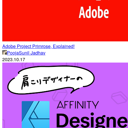
Adobe Project Primrose, Explained!
PoojaSunil Jadhav
2023.10.17