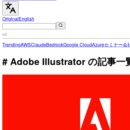
Original
English
Trending
AWS
Claude
Bedrock
Google Cloud
Azure
セミナー
会
# Adobe Illustrator の記事一