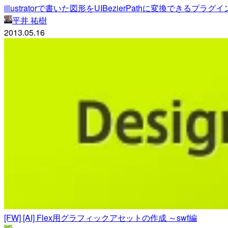
illustratorで書いた図形をUIBezierPathに変換できるプラグイン
平井 祐樹
2013.05.16
[FW] [AI] Flex用グラフィックアセットの作成 ～swf編