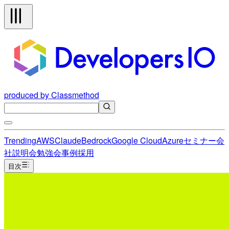
produced by Classmethod
Trending
AWS
Claude
Bedrock
Google Cloud
Azure
セミナー
会
社説明会
勉強会
事例
採用
目次