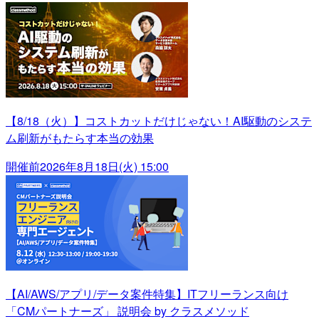
【8/18（火）】コストカットだけじゃない！AI駆動のシステ
ム刷新がもたらす本当の効果
開催前
2026年8月18日(火) 15:00
【AI/AWS/アプリ/データ案件特集】ITフリーランス向け
「CMパートナーズ」 説明会 by クラスメソッド